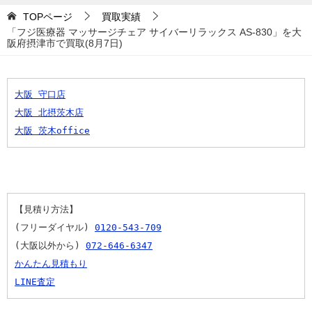
TOPページ
買取実績
「フジ医療器 マッサージチェア サイバーリラックス AS-830」を大
阪府摂津市で買取(8月7日)
大阪 守口店
大阪 北摂茨木店
大阪 茨木office
【見積り方法】
(フリーダイヤル) 
0120-543-709
(大阪以外から) 
072-646-6347
かんたん見積もり
LINE査定