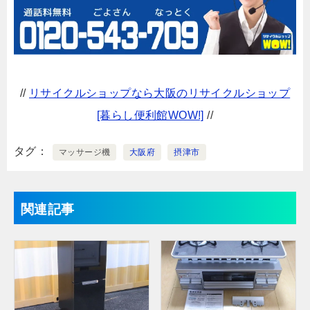
//
リサイクルショップなら大阪のリサイクルショップ
[暮らし便利館WOW!]
//
タグ
マッサージ機
大阪府
摂津市
関連記事