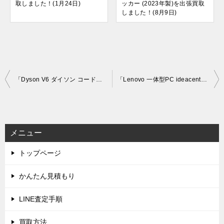
取しました！(1月24日)
ッカー (2023年製)を出張買取
しました！(8月9日)
投
「Dyson V6 ダイソン コードレスクリーナー モーターヘッド SV07」を大阪府摂津本店で買取(7月22日)
「Lenovo 一体型PC ideacentre AIO510(F0CB00MXJP)」を大阪市平野区で買取(8月12日)
稿
ナ
ビ
メニュー
ゲ
トップページ
ー
シ
かんたん見積もり
ョ
LINE査定手順
ン
買取方法