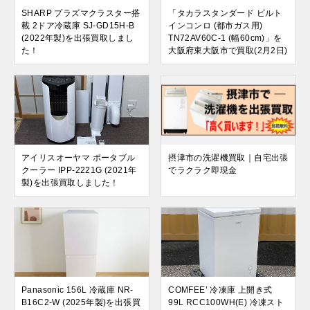
SHARP プラズマクラスター搭
「タカラスタンダード ビルト
載 2ドア冷蔵庫 SJ-GD15H-B
インコンロ (都市ガス用)
(2022年製)を出張買取しまし
TN72AV60C-1 (幅60cm)」を
た！
大阪府東大阪市で買取(2月2日)
アイリスオーヤマ ポータブル
摂津市の洗濯機買取｜自宅出張
クーラー IPP-2221G (2021年
でラクラク即現金
製)を出張買取しました！
Panasonic 156L 冷蔵庫 NR-
COMFEE’ 冷凍庫 上開き式
B16C2-W (2025年製)を出張買
99L RCC100WH(E) 冷凍スト