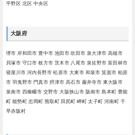
平野区
北区
中央区
大阪府
堺市
岸和田市
豊中市
池田市
吹田市
泉大津市
高槻市
貝塚市
守口市
枚方市
茨木市
八尾市
泉佐野市
富田林市
寝屋川市
河内長野市
松原市
大東市
和泉市
箕面市
柏原
市
羽曳野市
門真市
摂津市
高石市
藤井寺市
東大阪市
泉南市
四條畷市
交野市
大阪狭山市
阪南市
島本町
豊能
町
能勢町
忠岡町
熊取町
田尻町
岬町
太子町
河南町
千
早赤阪村