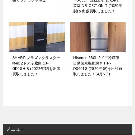
張でラクラク即現金
（365L）自動製氷 真ん中野
菜室 NR-C371GN-T (2020年
製)を出張買取しました！
SHARP プラズマクラスター
Hisense 360L 3ドア冷蔵庫
搭載 2ドア冷蔵庫 SJ-
自動製氷機能付き HR-
GD15H-B (2022年製)を出張
D3601S (2020年製)を出張買
買取しました！
取しました！(4月6日)
メニュー