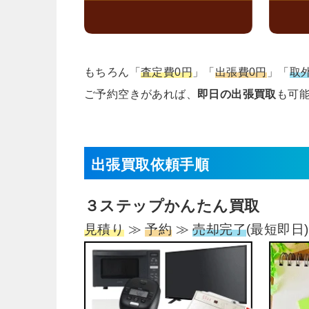
もちろん「
査定費0円
」「
出張費0円
」「
取
ご予約空きがあれば、
即日の出張買取
も可
出張買取依頼手順
３ステップ
かんたん買取
見積り
≫
予約
≫
売却完了
(最短即日)