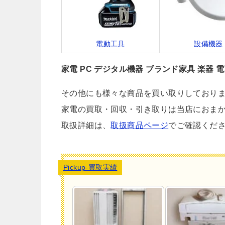
電動工具
設備機器
家電
PC デジタル機器
ブランド家具
楽器
電
その他にも様々な商品を買い取りしており
家電の買取・回収・引き取りは当店におま
取扱詳細は、
取扱商品ページ
でご確認くだ
Pickup-買取実績