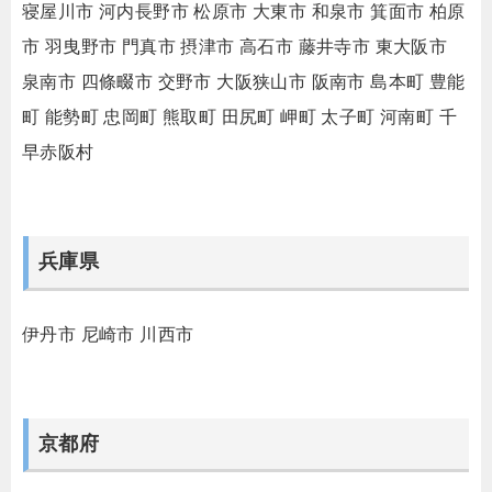
寝屋川市
河内長野市
松原市
大東市
和泉市
箕面市
柏原
市
羽曳野市
門真市
摂津市
高石市
藤井寺市
東大阪市
泉南市
四條畷市
交野市
大阪狭山市
阪南市
島本町
豊能
町
能勢町
忠岡町
熊取町
田尻町
岬町
太子町
河南町
千
早赤阪村
兵庫県
伊丹市
尼崎市
川西市
京都府