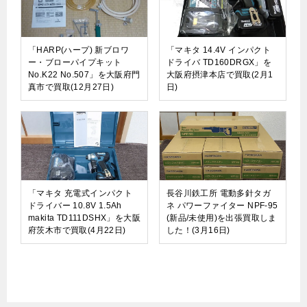
「HARP(ハープ) 新ブロワ
「マキタ 14.4V インパクト
ー・ブローパイプキット
ドライバ TD160DRGX」を
No.K22 No.507」を大阪府門
大阪府摂津本店で買取(2月1
真市で買取(12月27日)
日)
「マキタ 充電式インパクト
長谷川鉄工所 電動多針タガ
ドライバー 10.8V 1.5Ah
ネ パワーファイター NPF-95
makita TD111DSHX」を大阪
(新品/未使用)を出張買取しま
府茨木市で買取(4月22日)
した！(3月16日)