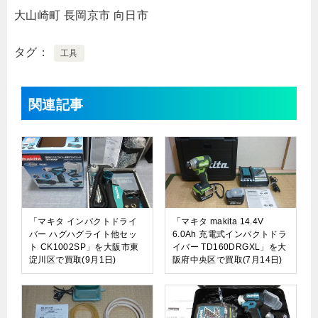
大山崎町
長岡京市
向日市
タグ
工具
関連記事
「マキタ インパクトドライ
「マキタ makita 14.4V
バー ハグハグライト他セッ
6.0Ah 充電式インパクトドラ
ト CK1002SP」を大阪市東
イバー TD160DRGXL」を大
淀川区で買取(9月1日)
阪府中央区で買取(7月14日)