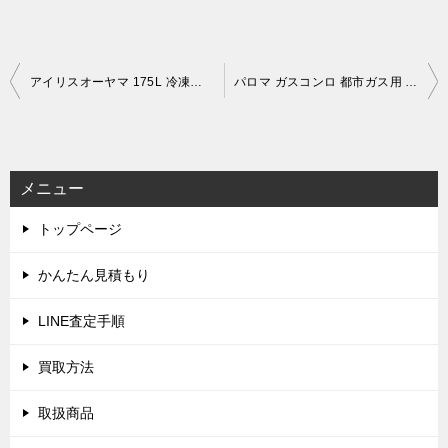
投
アイリスオーヤマ 175L 冷凍庫 IUSD-18A-W (2023年製)を出張買取しました！(3月5日)
パロマ ガスコンロ 都市ガス用 左強火力 210-P080 (2022年製)を出張買取しました！(3月8日)
稿
ナ
ビ
メニュー
ゲ
トップページ
ー
シ
かんたん見積もり
ョ
LINE査定手順
ン
買取方法
取扱商品