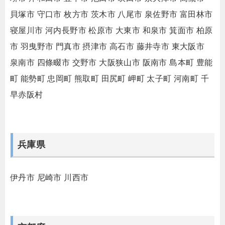
貝塚市
守口市
枚方市
茨木市
八尾市
泉佐野市
富田林市
寝屋川市
河内長野市
松原市
大東市
和泉市
箕面市
柏原
市
羽曳野市
門真市
摂津市
高石市
藤井寺市
東大阪市
泉南市
四條畷市
交野市
大阪狭山市
阪南市
島本町
豊能
町
能勢町
忠岡町
熊取町
田尻町
岬町
太子町
河南町
千
早赤阪村
兵庫県
伊丹市
尼崎市
川西市