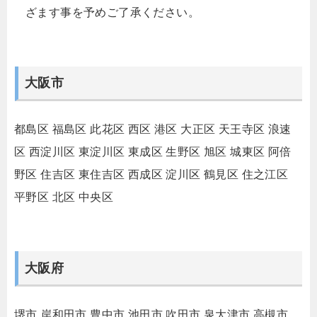
ざます事を予めご了承ください。
大阪市
都島区
福島区
此花区
西区
港区
大正区
天王寺区
浪速
区
西淀川区
東淀川区
東成区
生野区
旭区
城東区
阿倍
野区
住吉区
東住吉区
西成区
淀川区
鶴見区
住之江区
平野区
北区
中央区
大阪府
堺市
岸和田市
豊中市
池田市
吹田市
泉大津市
高槻市