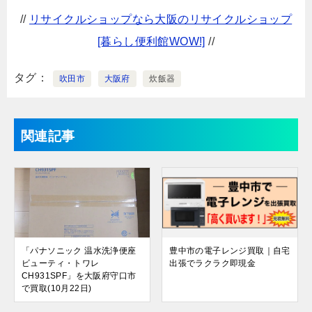
//
リサイクルショップなら大阪のリサイクルショップ
[暮らし便利館WOW!]
//
タグ
吹田市
大阪府
炊飯器
関連記事
「パナソニック 温水洗浄便座
豊中市の電子レンジ買取｜自宅
ビューティ・トワレ
出張でラクラク即現金
CH931SPF」を大阪府守口市
で買取(10月22日)