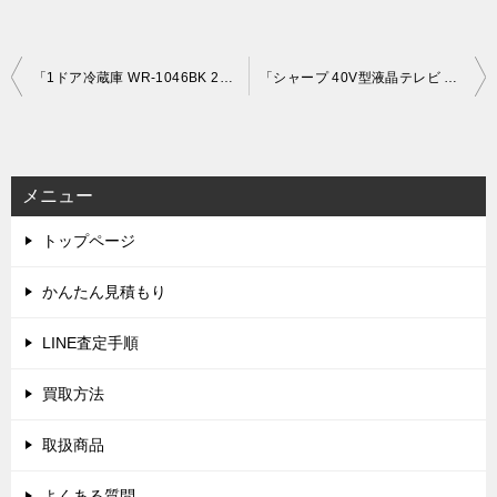
投
「1ドア冷蔵庫 WR-1046BK 2017年製」を大阪府豊中市で買取(7月6日)
「シャープ 40V型液晶テレビ AQUOS LC-40E9」を大阪市住吉区で買取(7月16日)
稿
ナ
ビ
メニュー
ゲ
トップページ
ー
シ
かんたん見積もり
ョ
LINE査定手順
ン
買取方法
取扱商品
よくある質問