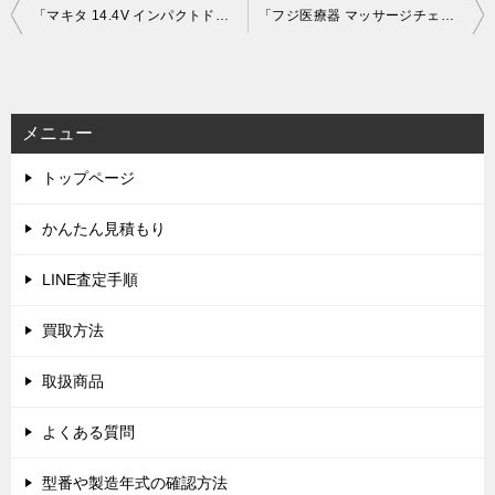
投
「マキタ 14.4V インパクトドライバ TD160DRGX」を大阪府摂津本店で買取(2月1日)
「フジ医療器 マッサージチェア SKS-2800」を大阪府八尾市で買取(2月11日)
稿
ナ
ビ
メニュー
ゲ
トップページ
ー
シ
かんたん見積もり
ョ
LINE査定手順
ン
買取方法
取扱商品
よくある質問
型番や製造年式の確認方法