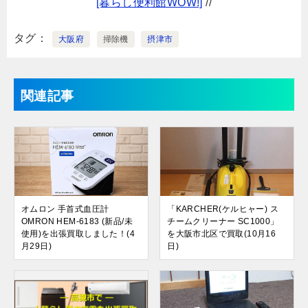
[暮らし便利館WOW!]
//
タグ
大阪府
掃除機
摂津市
関連記事
オムロン 手首式血圧計
「KARCHER(ケルヒャー) ス
OMRON HEM-6183 (新品/未
チームクリーナー SC1000」
使用)を出張買取しました！(4
を大阪市北区で買取(10月16
月29日)
日)