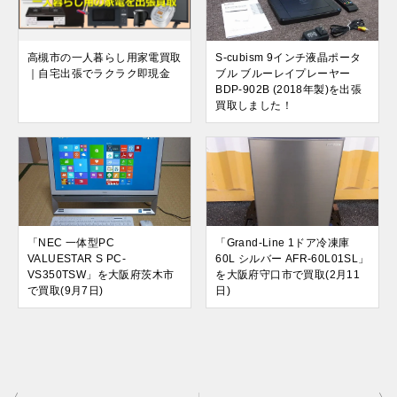
高槻市の一人暮らし用家電買取
S-cubism 9インチ液晶ポータ
｜自宅出張でラクラク即現金
ブル ブルーレイプレーヤー
BDP-902B (2018年製)を出張
買取しました！
「NEC 一体型PC
「Grand-Line 1ドア冷凍庫
VALUESTAR S PC-
60L シルバー AFR-60L01SL」
VS350TSW」を大阪府茨木市
を大阪府守口市で買取(2月11
で買取(9月7日)
日)