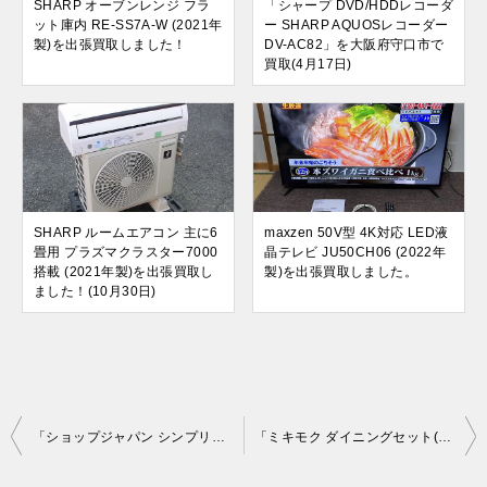
SHARP オーブンレンジ フラ
「シャープ DVD/HDDレコーダ
ット庫内 RE-SS7A-W (2021年
ー SHARP AQUOSレコーダー
製)を出張買取しました！
DV-AC82」を大阪府守口市で
買取(4月17日)
SHARP ルームエアコン 主に6
maxzen 50V型 4K対応 LED液
畳用 プラズマクラスター7000
晶テレビ JU50CH06 (2022年
搭載 (2021年製)を出張買取し
製)を出張買取しました。
ました！(10月30日)
投
「ショップジャパン シンプリーストレート」を大阪府摂津本店で買取(5月19日)
「ミキモク ダイニングセット(雅リベラル) 」を大阪府吹田市で買取(5月20日)
稿