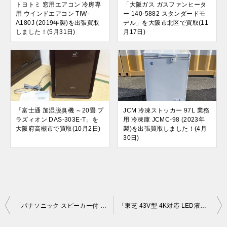
トヨトミ 窓用エアコン 冷房専
「大阪ガス ガスファンヒータ
用 ウインドエアコン TIW-
ー 140-5882 スタンダードモ
A180J (2019年製)を出張買取
デル」を大阪市北区で買取(11
しました！(5月31日)
月17日)
「富士通 加湿脱臭機 ～20畳 プ
JCM 冷凍ストッカー 97L 業務
ラズィオン DAS-303E-T」を
用 冷凍庫 JCMC-98 (2023年
大阪府高槻市で買取(10月2日)
製)を出張買取しました！(4月
30日)
投
「パナソニック スピーカー付 LEDシーリングライト リンクスタイル」を大阪府守口市で買取(9月12日)
「東芝 43V型 4K対応 LED液晶テレビ レグザ 43TL1」を大阪府摂津市で買取(9月18日)
稿