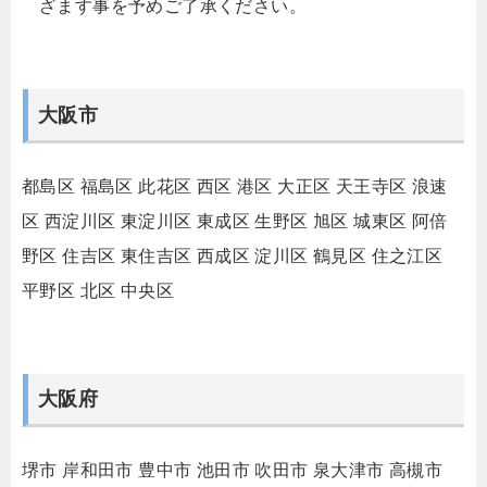
ざます事を予めご了承ください。
大阪市
都島区
福島区
此花区
西区
港区
大正区
天王寺区
浪速
区
西淀川区
東淀川区
東成区
生野区
旭区
城東区
阿倍
野区
住吉区
東住吉区
西成区
淀川区
鶴見区
住之江区
平野区
北区
中央区
大阪府
堺市
岸和田市
豊中市
池田市
吹田市
泉大津市
高槻市