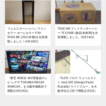
フォルスタージャパン ワイン
TESCOM フットマッサージャ
セラー ホームセラー FJH-
ー TF1200B (新品/未使用)を出
55GS-BK (2021年製)を出張買
張買取しました。(9月14日)
取しました！(4月18日)
「東芝 4K対応 40V型液晶テレ
「FLOS フロス ウォールライ
ビ レグザ TOSHIBA REGZA
ト mod.265 (Design:Paolo
40M510X」を大阪市都島区で
Rizzatto) ライトブルー」を大
買取(10月28日)
阪市住之江区で買取(2月2日)