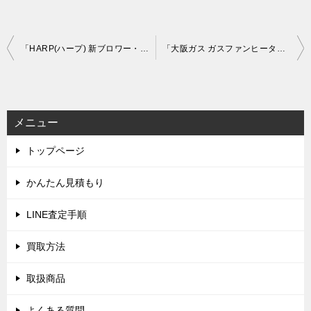
投
「HARP(ハープ) 新ブロワー・ブローパイプキット No.K22 No.507」を大阪府門真市で買取(12月27日)
「大阪ガス ガスファンヒーター 都市ガス用 140-6023 140-5605 140-5862」を大阪府守口市で買取(12月30日)
稿
ナ
ビ
メニュー
ゲ
トップページ
ー
シ
かんたん見積もり
ョ
LINE査定手順
ン
買取方法
取扱商品
よくある質問