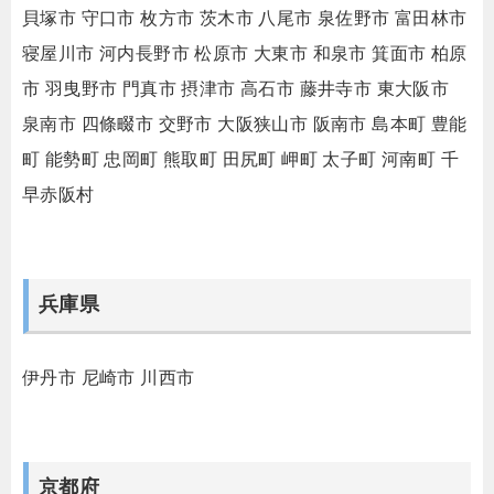
貝塚市
守口市
枚方市
茨木市
八尾市
泉佐野市
富田林市
寝屋川市
河内長野市
松原市
大東市
和泉市
箕面市
柏原
市
羽曳野市
門真市
摂津市
高石市
藤井寺市
東大阪市
泉南市
四條畷市
交野市
大阪狭山市
阪南市
島本町
豊能
町
能勢町
忠岡町
熊取町
田尻町
岬町
太子町
河南町
千
早赤阪村
兵庫県
伊丹市
尼崎市
川西市
京都府