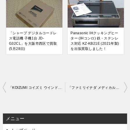
「シャープ デジタルコードレ
Panasonic IHクッキングヒー
ス電話機 子機1台 JD-
ター (IHコンロ) 鉄・ステンレ
G32CL」を大阪市西区で買取
ス対応 KZ-KB21E (2021年製)
(5月28日)
を出張買取しました！
投
「KOIZUMI コイズミ ウインド形ルームエアコン KAW-1682」を大阪市中央区で買取(6月10日)
「ファミリイナダ メディカルチェア 和(なごみ) FMC-X503E2」を大阪府枚方市で買取(6月17日)
稿
ナ
ビ
メニュー
ゲ