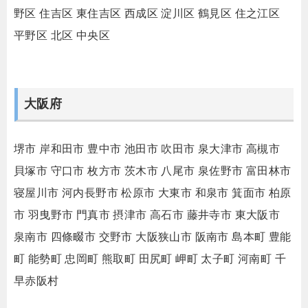
野区
住吉区
東住吉区
西成区
淀川区
鶴見区
住之江区
平野区
北区
中央区
大阪府
堺市
岸和田市
豊中市
池田市
吹田市
泉大津市
高槻市
貝塚市
守口市
枚方市
茨木市
八尾市
泉佐野市
富田林市
寝屋川市
河内長野市
松原市
大東市
和泉市
箕面市
柏原
市
羽曳野市
門真市
摂津市
高石市
藤井寺市
東大阪市
泉南市
四條畷市
交野市
大阪狭山市
阪南市
島本町
豊能
町
能勢町
忠岡町
熊取町
田尻町
岬町
太子町
河南町
千
早赤阪村