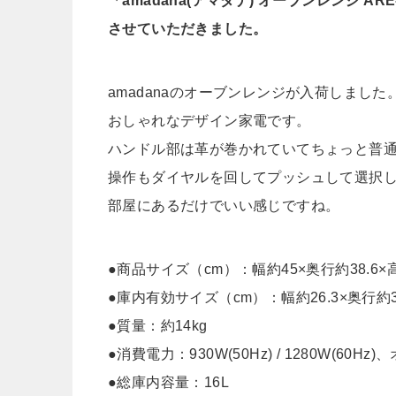
「amadana(アマダナ) オーブンレンジ AR
させていただきました。
amadanaのオーブンレンジが入荷しました
おしゃれなデザイン家電です。
ハンドル部は革が巻かれていてちょっと普
操作もダイヤルを回してプッシュして選択
部屋にあるだけでいい感じですね。
●商品サイズ（cm）：幅約45×奥行約38.6×
●庫内有効サイズ（cm）：幅約26.3×奥行約31
●質量：約14kg
●消費電力：930W(50Hz) / 1280W(60H
●総庫内容量：16L