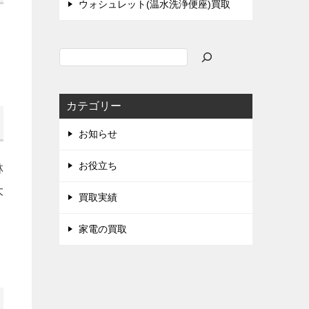
ウォシュレット(温水洗浄便座)買取
検
索
カテゴリー
お知らせ
お役立ち
林
大
買取実績
家電の買取