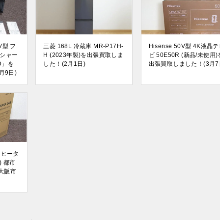
V型 フ
三菱 168L 冷蔵庫 MR-P17H-
Hisense 50V型 4K液晶
 シャー
H (2023年製)を出張買取しま
ビ 50E50R (新品/未使用)
AD」を
した！(2月1日)
出張買取しました！(3月7
月9日)
ンヒータ
) 都市
を大阪市