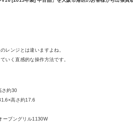
E-V16 [2015年製] 中古品」を大阪市港区のお客様から出張買
。
通のレンジとは違いますよね。
していく直感的な操作方法です。
高さ約30
.6×高さ約17.6
z)、オーブングリル1130W