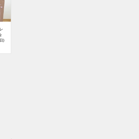
テレ
を
日)