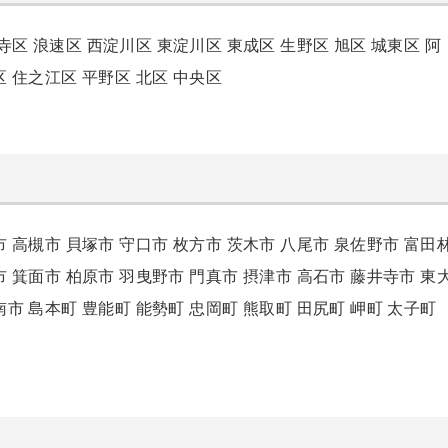
寺区
浪速区
西淀川区
東淀川区
東成区
生野区
旭区
城東区
阿
区
住之江区
平野区
北区
中央区
市
高槻市
貝塚市
守口市
枚方市
茨木市
八尾市
泉佐野市
富田
市
箕面市
柏原市
羽曳野市
門真市
摂津市
高石市
藤井寺市
東
南市
島本町
豊能町
能勢町
忠岡町
熊取町
田尻町
岬町
太子町