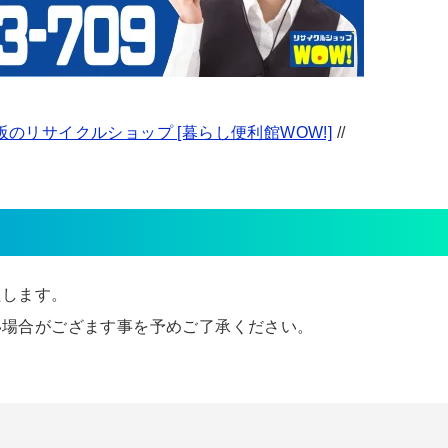
のリサイクルショップ [暮らし便利館WOW!]
//
たします。
い場合がござます事を予めご了承ください。