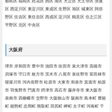
都島区
福島区
此花区
西区
港区
大正区
天王寺区
浪速
区
西淀川区
東淀川区
東成区
生野区
旭区
城東区
阿倍
野区
住吉区
東住吉区
西成区
淀川区
鶴見区
住之江区
平野区
北区
中央区
大阪府
堺市
岸和田市
豊中市
池田市
吹田市
泉大津市
高槻市
貝塚市
守口市
枚方市
茨木市
八尾市
泉佐野市
富田林市
寝屋川市
河内長野市
松原市
大東市
和泉市
箕面市
柏原
市
羽曳野市
門真市
摂津市
高石市
藤井寺市
東大阪市
泉南市
四條畷市
交野市
大阪狭山市
阪南市
島本町
豊能
町
能勢町
忠岡町
熊取町
田尻町
岬町
太子町
河南町
千