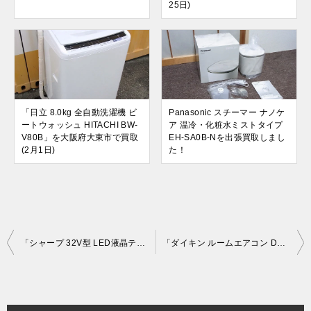
25日)
「日立 8.0kg 全自動洗濯機 ビ
Panasonic スチーマー ナノケ
ートウォッシュ HITACHI BW-
ア 温冷・化粧水ミストタイプ
V80B」を大阪府大東市で買取
EH-SA0B-Nを出張買取しまし
(2月1日)
た！
投
「シャープ 32V型 LED液晶テレビ SHARP AQUOS LC-32J9」を大阪市西区で買取(9月27日)
「ダイキン ルームエアコン DAIKIN AN22RES-W」を大阪市鶴見区で買取(7月27日)
稿
ナ
ビ