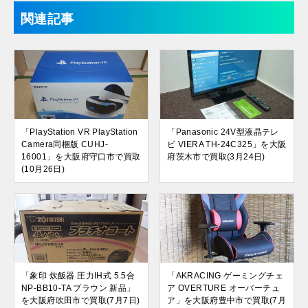
関連記事
「PlayStation VR PlayStation
「Panasonic 24V型液晶テレ
Camera同梱版 CUHJ-
ビ VIERA TH-24C325」を大阪
16001」を大阪府守口市で買取
府茨木市で買取(3月24日)
(10月26日)
「象印 炊飯器 圧力IH式 5.5合
「AKRACING ゲーミングチェ
NP-BB10-TA ブラウン 新品」
ア OVERTURE オーバーチュ
を大阪府吹田市で買取(7月7日)
ア」を大阪府豊中市で買取(7月