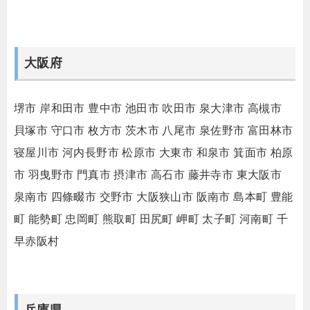
大阪府
堺市
岸和田市
豊中市
池田市
吹田市
泉大津市
高槻市
貝塚市
守口市
枚方市
茨木市
八尾市
泉佐野市
富田林市
寝屋川市
河内長野市
松原市
大東市
和泉市
箕面市
柏原
市
羽曳野市
門真市
摂津市
高石市
藤井寺市
東大阪市
泉南市
四條畷市
交野市
大阪狭山市
阪南市
島本町
豊能
町
能勢町
忠岡町
熊取町
田尻町
岬町
太子町
河南町
千
早赤阪村