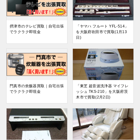
摂津市のテレビ買取｜自宅出張
「ヤマハ フルート YFL-514」
でラクラク即現金
を大阪府吹田市で買取(1月13
日)
門真市の炊飯器買取｜自宅出張
「東芝 超音波洗浄器 マイフレ
でラクラク即現金
ッシュ TKS-210」を大阪府茨
木市で買取(2月2日)