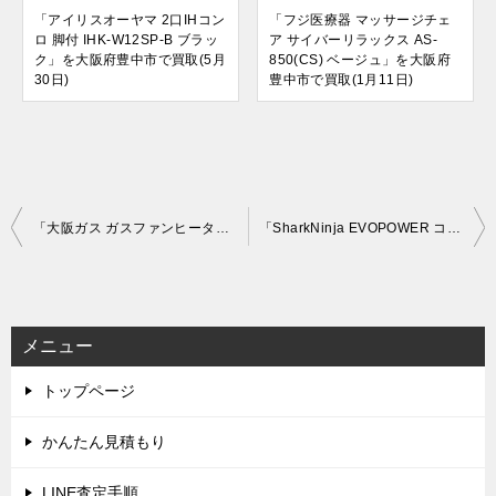
「アイリスオーヤマ 2口IHコン
「フジ医療器 マッサージチェ
ロ 脚付 IHK-W12SP-B ブラッ
ア サイバーリラックス AS-
ク」を大阪府豊中市で買取(5月
850(CS) ベージュ」を大阪府
30日)
豊中市で買取(1月11日)
投
「大阪ガス ガスファンヒーター 都市ガス13A用 140-6063 グレージュ」を大阪市城東区で買取(11月26日)
「SharkNinja EVOPOWER コードレスハンディクリーナー WV251JLS」を大阪府池田市で買取(12月4日)
稿
ナ
ビ
メニュー
ゲ
トップページ
ー
シ
かんたん見積もり
ョ
LINE査定手順