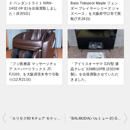
ド ペンダントライト NRH-
Bass Tidepool Maple フェン
1402 (中古)を出張買取しまし
ダー プレイヤーシリーズ ジャ
た！(8月5日)
ズベース」を大阪府守口市で買
取(7月26日)
「フジ医療器 マッサージチェ
「アイリスオーヤマ 32V型 液
ア スーパーリラックス JT-
晶テレビ 32WB10PB (2023年
FJ100」を大阪府茨木市で引取
製)」を出張買取させていただ
り(12月21日)
きました。
投
「カリモク60 Kチェア モケットグリーン 2シーター W36153QW」を大阪府守口市で買取(6月5日)
「BALMUDA(バルミューダ) GreenFan2 扇風機 EGF-1100-WH」を大阪府吹田市で買取(6月11日)
稿