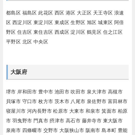
都島区
福島区
此花区
西区
港区
大正区
天王寺区
浪速
区
西淀川区
東淀川区
東成区
生野区
旭区
城東区
阿倍
野区
住吉区
東住吉区
西成区
淀川区
鶴見区
住之江区
平野区
北区
中央区
大阪府
堺市
岸和田市
豊中市
池田市
吹田市
泉大津市
高槻市
貝塚市
守口市
枚方市
茨木市
八尾市
泉佐野市
富田林市
寝屋川市
河内長野市
松原市
大東市
和泉市
箕面市
柏原
市
羽曳野市
門真市
摂津市
高石市
藤井寺市
東大阪市
泉南市
四條畷市
交野市
大阪狭山市
阪南市
島本町
豊能