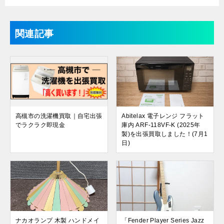
関連記事
高槻市の洗濯機買取｜自宅出張
Abitelax 電子レンジ フラット
でラクラク即現金
庫内 ARF-118VF-K (2025年
製)を出張買取しました！(7月1
日)
ナカオランプ 木製 ハンドメイ
「Fender Player Series Jazz