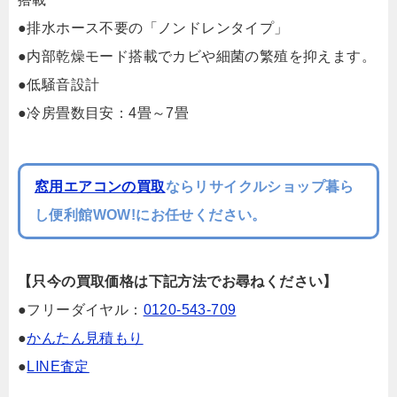
●排水ホース不要の「ノンドレンタイプ」
●内部乾燥モード搭載でカビや細菌の繁殖を抑えます。
●低騒音設計
●冷房畳数目安：4畳～7畳
窓用エアコンの買取
ならリサイクルショップ暮ら
し便利館WOW!にお任せください。
【只今の買取価格は下記方法でお尋ねください】
●フリーダイヤル：
0120-543-709
●
かんたん見積もり
●
LINE査定