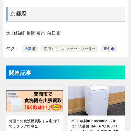
京都府
大山崎町
長岡京市
向日市
タグ
大阪府
窓用エアコン スポットクーラー
豊中市
関連記事
箕面市の食洗機買取｜自宅出張
2020年製■Panasonic（7キ
でラクラク即現金
ロ）洗濯機 NA-FA70H8 パナ