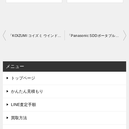
投
「KOIZUMI コイズミ ウインドエアコン KAW-1951」を大阪府箕面市で買取(6月20日)
「Panasonic SDDポータブルカーナビゲーション Gorila CN-G540D」を大阪府茨木市で買取(6月28日)
稿
ナ
ビ
メニュー
ゲ
トップページ
ー
シ
かんたん見積もり
ョ
LINE査定手順
ン
買取方法