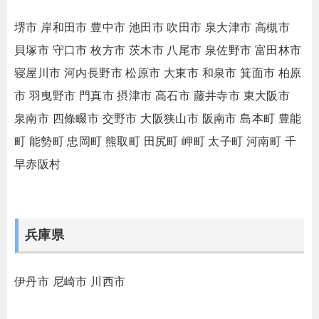
堺市
岸和田市
豊中市
池田市
吹田市
泉大津市
高槻市
貝塚市
守口市
枚方市
茨木市
八尾市
泉佐野市
富田林市
寝屋川市
河内長野市
松原市
大東市
和泉市
箕面市
柏原
市
羽曳野市
門真市
摂津市
高石市
藤井寺市
東大阪市
泉南市
四條畷市
交野市
大阪狭山市
阪南市
島本町
豊能
町
能勢町
忠岡町
熊取町
田尻町
岬町
太子町
河南町
千
早赤阪村
兵庫県
伊丹市
尼崎市
川西市