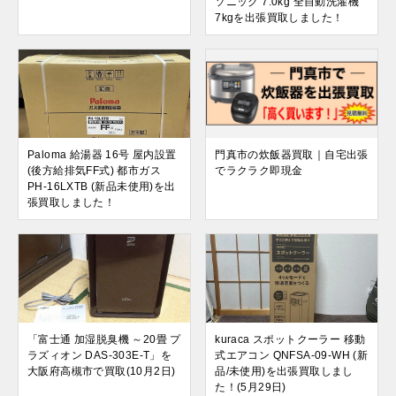
ソニック 7.0kg 全自動洗濯機
7kgを出張買取しました！
Paloma 給湯器 16号 屋内設置
門真市の炊飯器買取｜自宅出張
(後方給排気FF式) 都市ガス
でラクラク即現金
PH-16LXTB (新品未使用)を出
張買取しました！
「富士通 加湿脱臭機 ～20畳 プ
kuraca スポットクーラー 移動
ラズィオン DAS-303E-T」を
式エアコン QNFSA-09-WH (新
大阪府高槻市で買取(10月2日)
品/未使用)を出張買取しまし
た！(5月29日)