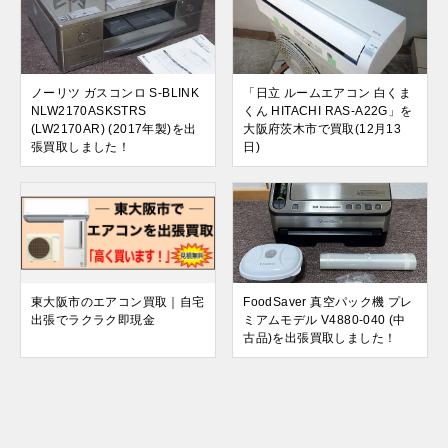
ノーリツ ガスコンロ S-BLINK
「日立 ルームエアコン 白くま
NLW2170ASKSTRS
くん HITACHI RAS-A22G」を
(LW2170AR) (2017年製)を出
大阪府茨木市で買取(12月13
張買取しました！
日)
東大阪市のエアコン買取｜自宅
FoodSaver 真空パック機 プレ
出張でラクラク即現金
ミアムモデル V4880-040 (中
古品)を出張買取しました！