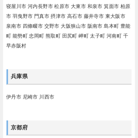
寝屋川市
河内長野市
松原市
大東市
和泉市
箕面市
柏原
市
羽曳野市
門真市
摂津市
高石市
藤井寺市
東大阪市
泉南市
四條畷市
交野市
大阪狭山市
阪南市
島本町
豊能
町
能勢町
忠岡町
熊取町
田尻町
岬町
太子町
河南町
千
早赤阪村
兵庫県
伊丹市
尼崎市
川西市
京都府