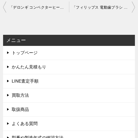
投
「デロンギ コンベクターヒーター DeLonghi HXJ60L12-WH ホワイト」を大阪市旭区で買取(11月7日)
「フィリップス 電動歯ブラシ HX9934/05 ソニッケアー ダイヤモンドクリーンスマート PHILIPS sonicare DiamondCleanSmart」を大阪市北区で買取(11月8日)
稿
ナ
ビ
メニュー
ゲ
トップページ
ー
シ
かんたん見積もり
ョ
LINE査定手順
ン
買取方法
取扱商品
よくある質問
型番や製造年式の確認方法