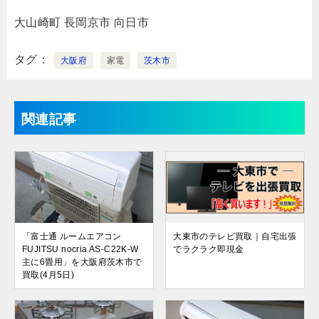
大山崎町
長岡京市
向日市
タグ
大阪府
家電
茨木市
関連記事
「富士通 ルームエアコン
大東市のテレビ買取｜自宅出張
FUJITSU nocria AS-C22K-W
でラクラク即現金
主に6畳用」を大阪府茨木市で
買取(4月5日)