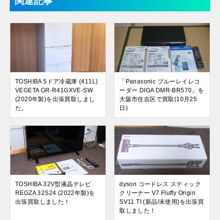
関連記事
TOSHIBA 5ドア冷蔵庫 (411L)
「Panasonic ブルーレイレコ
VEGETA GR-R41GXVE-SW
ーダー DIGA DMR-BR570」を
(2020年製)を出張買取しまし
大阪市住吉区で買取(10月25
た。
日)
TOSHIBA 32V型液晶テレビ
dyson コードレス スティック
REGZA 32S24 (2022年製)を
クリーナー V7 Fluffy Origin
出張買取しました！
SV11 TI (新品/未使用)を出張買
取しました！