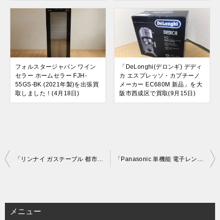
フォルスタージャパン ワイン
「DeLonghi(デロンギ) デディ
セラー ホームセラー FJH-
カ エスプレッソ・カプチーノ
55GS-BK (2021年製)を出張買
メーカー EC680M 新品」を大
取しました！(4月18日)
阪市西成区で買取(9月15日)
投
「リンナイ ガステーブル 都市ガス13A用 Rinnai KG34NBEL」を大阪府茨木市で買取(12月17日)
「Panasonic 単機能 電子レンジ NE-E22A3-W 蒸気センサー搭載」を大阪府茨木市で買取(12月21日)
稿
ナ
ビ
メニュー