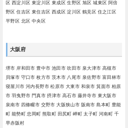
区
西淀川区
東淀川区
東成区
生野区
旭区
城東区
阿倍
野区
住吉区
東住吉区
西成区
淀川区
鶴見区
住之江区
平野区
北区
中央区
大阪府
堺市
岸和田市
豊中市
池田市
吹田市
泉大津市
高槻市
貝塚市
守口市
枚方市
茨木市
八尾市
泉佐野市
富田林市
寝屋川市
河内長野市
松原市
大東市
和泉市
箕面市
柏原
市
羽曳野市
門真市
摂津市
高石市
藤井寺市
東大阪市
泉南市
四條畷市
交野市
大阪狭山市
阪南市
島本町
豊能
町
能勢町
忠岡町
熊取町
田尻町
岬町
太子町
河南町
千
早赤阪村