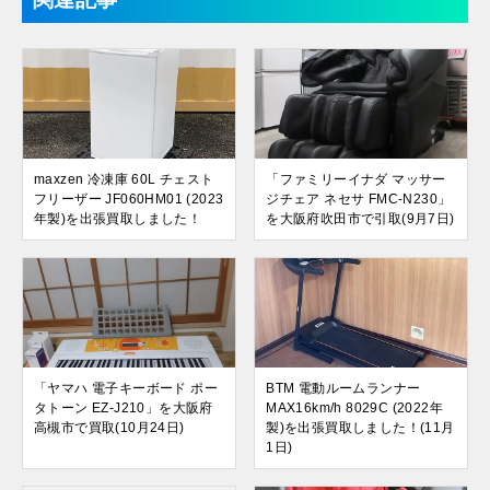
maxzen 冷凍庫 60L チェスト
「ファミリーイナダ マッサー
フリーザー JF060HM01 (2023
ジチェア ネセサ FMC-N230」
年製)を出張買取しました！
を大阪府吹田市で引取(9月7日)
「ヤマハ 電子キーボード ポー
BTM 電動ルームランナー
タトーン EZ-J210」を大阪府
MAX16km/h 8029C (2022年
高槻市で買取(10月24日)
製)を出張買取しました！(11月
1日)