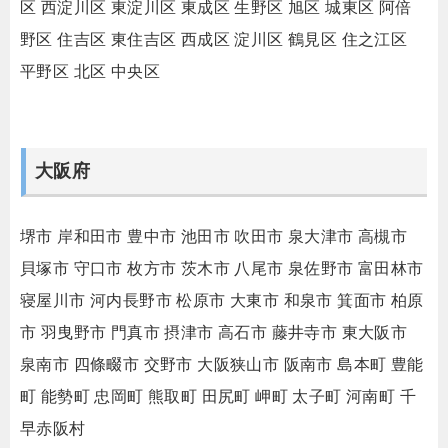
区
西淀川区
東淀川区
東成区
生野区
旭区
城東区
阿倍
野区
住吉区
東住吉区
西成区
淀川区
鶴見区
住之江区
平野区
北区
中央区
大阪府
堺市
岸和田市
豊中市
池田市
吹田市
泉大津市
高槻市
貝塚市
守口市
枚方市
茨木市
八尾市
泉佐野市
富田林市
寝屋川市
河内長野市
松原市
大東市
和泉市
箕面市
柏原
市
羽曳野市
門真市
摂津市
高石市
藤井寺市
東大阪市
泉南市
四條畷市
交野市
大阪狭山市
阪南市
島本町
豊能
町
能勢町
忠岡町
熊取町
田尻町
岬町
太子町
河南町
千
早赤阪村