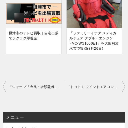
摂津市のテレビ買取｜自宅出張
「ファミリーイナダ メディカ
でラクラク即現金
ルチェア ダブル・エンジン
FMC-WG1000E1」を大阪府茨
木市で買取(8月26日)
投
「シャープ「冷風・衣類乾燥」除湿機 プラズマクラスター搭載 SHARP CM-J100-W コンパクトクール」を大阪府枚方市で買取(5月24日)
「トヨトミ ウインドエアコン TIW-A160K 低騒音モデル ノンドレン」を大阪府堺市で買取(6月4日)
稿
ナ
ビ
メニュー
ゲ