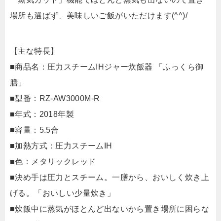
場所も選ばず、美味しいご飯がいただけます(^^)/
【主な特長】
■商品名：圧力スチームIHジャー炊飯器 「ふっくら御
膳」
■型番：RZ-AW3000M-R
■年式：2018年製
■容量：5.5合
■加熱方式：圧力スチームIH
■色：メタリックレッド
■決め手は圧力とスチーム。一膳から、おいしく炊き上
げる。「おいしい少量炊き」
■炊飯中に蒸気がほとんど出ないから置き場所に困らな