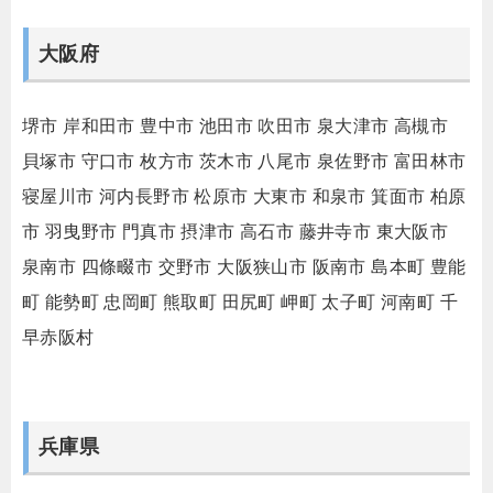
大阪府
堺市
岸和田市
豊中市
池田市
吹田市
泉大津市
高槻市
貝塚市
守口市
枚方市
茨木市
八尾市
泉佐野市
富田林市
寝屋川市
河内長野市
松原市
大東市
和泉市
箕面市
柏原
市
羽曳野市
門真市
摂津市
高石市
藤井寺市
東大阪市
泉南市
四條畷市
交野市
大阪狭山市
阪南市
島本町
豊能
町
能勢町
忠岡町
熊取町
田尻町
岬町
太子町
河南町
千
早赤阪村
兵庫県