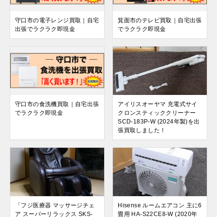
守口市の電子レンジ買取｜自宅
箕面市のテレビ買取｜自宅出張
出張でラクラク即現金
でラクラク即現金
守口市の食洗機買取｜自宅出張
アイリスオーヤマ 充電式サイ
でラクラク即現金
クロンスティッククリーナー
SCD-183P-W (2024年製)を出
張買取しました！
「フジ医療器 マッサージチェ
Hisense ルームエアコン 主に6
ア スーパーリラックス SKS-
畳用 HA-S22CE8-W (2020年