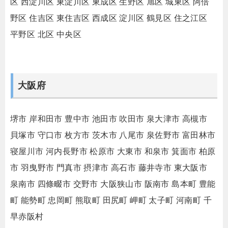
区
西淀川区
東淀川区
東成区
生野区
旭区
城東区
阿倍
野区
住吉区
東住吉区
西成区
淀川区
鶴見区
住之江区
平野区
北区
中央区
大阪府
堺市
岸和田市
豊中市
池田市
吹田市
泉大津市
高槻市
貝塚市
守口市
枚方市
茨木市
八尾市
泉佐野市
富田林市
寝屋川市
河内長野市
松原市
大東市
和泉市
箕面市
柏原
市
羽曳野市
門真市
摂津市
高石市
藤井寺市
東大阪市
泉南市
四條畷市
交野市
大阪狭山市
阪南市
島本町
豊能
町
能勢町
忠岡町
熊取町
田尻町
岬町
太子町
河南町
千
早赤阪村