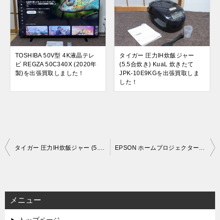
TOSHIBA 50V型 4K液晶テレ
タイガー 圧力IH炊飯ジャー
ビ REGZA 50C340X (2020年
(5.5合炊き) KuaL 炊きたて
製)を出張買取しました！
JPK-10E9KGを出張買取しま
した！
投
タイガー 圧力IH炊飯ジャー (5.5合炊き) KuaL 炊きたて JPK-10E9KGを出張買取しました！
EPSON ホームプロジェクター dreamio EH-TW5650を買取しました！
稿
ナ
ビ
メニュー
ゲ
トップページ