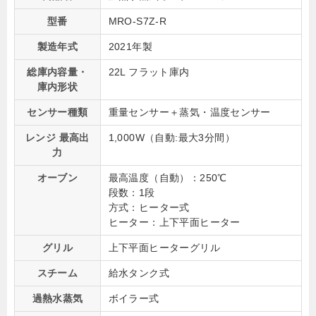
型番
MRO-S7Z-R
製造年式
2021年製
総庫内容量・
22L フラット庫内
庫内形状
センサー種類
重量センサー＋蒸気・温度センサー
レンジ 最高出
1,000W（⾃動:最⼤3分間）
力
オーブン
最高温度（自動）：250℃
段数：1段
方式：ヒーター式
ヒーター：上下平面ヒーター
グリル
上下平面ヒーターグリル
スチーム
給水タンク式
過熱水蒸気
ボイラー式