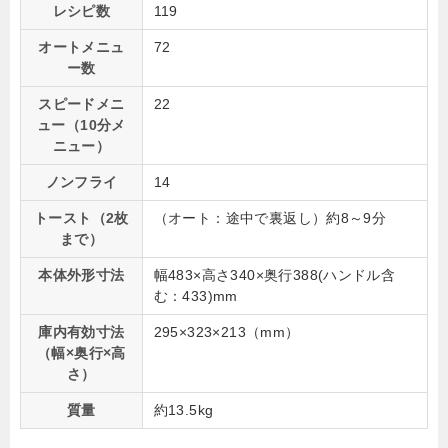
レシピ数
119
オートメニュ
72
ー数
スピードメニ
22
ュー（10分メ
ニュー）
ノンフライ
14
トースト（2枚
（オート：途中で裏返し）約8～9分
まで）
本体外形寸法
幅483×高さ340×奥行388(ハンドル含
む：433)mm
庫内有効寸法
295×323×213（mm）
（幅×奥行×高
さ）
質量
約13.5kg