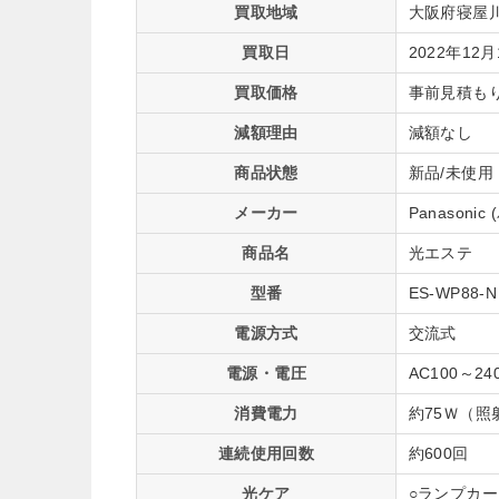
買取地域
大阪府寝屋
買取日
2022年12月
買取価格
事前見積も
減額理由
減額なし
商品状態
新品/未使用
メーカー
Panasoni
商品名
光エステ
型番
ES-WP88-N
電源方式
交流式
電源・電圧
AC100～2
消費電力
約75Ｗ（照
連続使用回数
約600回
光ケア
○ランプカー