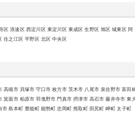
寺区
浪速区
西淀川区
東淀川区
東成区
生野区
旭区
城東区
阿
区
住之江区
平野区
北区
中央区
市
高槻市
貝塚市
守口市
枚方市
茨木市
八尾市
泉佐野市
富田
市
箕面市
柏原市
羽曳野市
門真市
摂津市
高石市
藤井寺市
東
南市
島本町
豊能町
能勢町
忠岡町
熊取町
田尻町
岬町
太子町