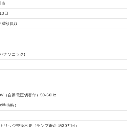
川市
13日
り満額買取
c (パナソニック)
40V（自動電圧切替付）50-60Hz
射準備時）
トリッジ交換不要（ランプ寿命 約30万回）