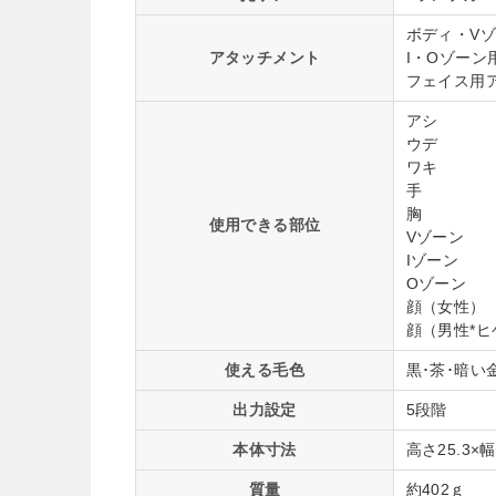
ボディ・V
アタッチメント
I・Oゾーン
フェイス用
アシ
ウデ
ワキ
手
胸
使用できる部位
Vゾーン
Iゾーン
Oゾーン
顔（女性）
顔（男性*ヒ
使える毛色
黒･茶･暗い
出力設定
5段階
本体寸法
高さ25.3×
質量
約402ｇ