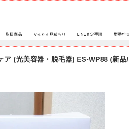
取扱商品
かんたん見積もり
LINE査定手順
型番/年
ケア (光美容器・脱毛器) ES-WP88 (新品/
！