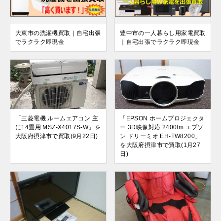
大東市の洗濯機買取｜自宅出張
豊中市の一人暮らし用家電買取
でラクラク即現金
｜自宅出張でラクラク即現金
「三菱電機 ルームエアコン 主
「EPSON ホームプロジェクタ
に14畳用 MSZ-X4017S-W」を
ー 3D映像対応 2400lm エプソ
大阪府摂津市で買取(9月22日)
ン ドリーミオ EH-TW8200」
を大阪府摂津市で買取(1月27
日)