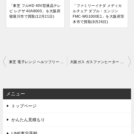
「東芝 フルHD 40V型液晶テレ
「ファミリーイナダ メディカ
ビ レグザ 40A8000」を大阪府
ルチェア ダブル・エンジン
寝屋川市で買取(12月21日)
FMC-WG1000E1」を大阪府茨
木市で買取(8月26日)
投
東芝 電子レンジ ヘルツフリー ER-WM17 (2022年製)を出張買取しました！
大阪ガス ガスファンヒーター 都市ガス用 ～15畳 140-6003 (新品/未使用)を出張買取しました！
稿
ナ
ビ
メニュー
ゲ
トップページ
ー
シ
かんたん見積もり
ョ
LINE査定手順