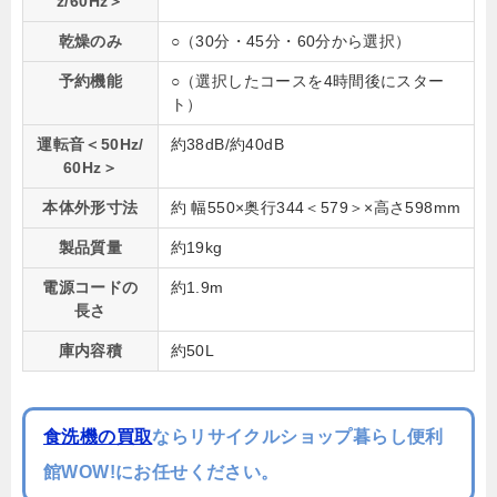
z/60Hz＞
乾燥のみ
○（30分・45分・60分から選択）
予約機能
○（選択したコースを4時間後にスター
ト）
運転音＜50Hz/
約38dB/約40dB
60Hz＞
本体外形寸法
約 幅550×奥行344＜579＞×高さ598mm
製品質量
約19kg
電源コードの
約1.9m
長さ
庫内容積
約50L
食洗機の買取
ならリサイクルショップ暮らし便利
館WOW!にお任せください。