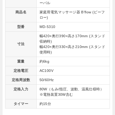
ーバル
商品名
家庭用電気マッサージ器 B’flow (ビーフ
ロー)
型番
MD-5310
幅420×奥行390×高さ170mm (スタンド
収納時)
寸法
幅420×奥行330×高さ210mm (スタンド
使用時)
重量
約6kg
定格電圧
AC100V
定格周波数
50/60Hz
定格入力
80W（もみ/指圧、波動、温風仕様時）
※電熱装置30W含む
タイマー
約15分