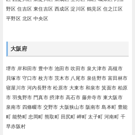
野区
住吉区
東住吉区
西成区
淀川区
鶴見区
住之江区
平野区
北区
中央区
大阪府
堺市
岸和田市
豊中市
池田市
吹田市
泉大津市
高槻市
貝塚市
守口市
枚方市
茨木市
八尾市
泉佐野市
富田林市
寝屋川市
河内長野市
松原市
大東市
和泉市
箕面市
柏原
市
羽曳野市
門真市
摂津市
高石市
藤井寺市
東大阪市
泉南市
四條畷市
交野市
大阪狭山市
阪南市
島本町
豊能
町
能勢町
忠岡町
熊取町
田尻町
岬町
太子町
河南町
千
早赤阪村