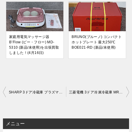
家庭用電気マッサージ器
BRUNO(ブルーノ) コンパクト
B’Flow (ビー・フロー) MD-
ホットプレート 最大250℃
5310 (新品/未使用)を出張買取
BOE021-RD (新品/未使用)
しました！(4月16日)
投
SHARP 3ドア冷蔵庫 プラズマクラスター搭載 どっちもドア SJ-GW36D-R [2018年製]を出張買取しました！
三菱電機 3ドア冷凍冷蔵庫 MR-CX27D-W (2019年製)を出張買取しました！
稿
ナ
ビ
メニュー
ゲ