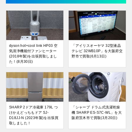
dyson hot+cool link HP03 空
「アイリスオーヤマ 32型液晶
気清浄機能付ファンヒーター
テレビ 32WB10P」を大阪府交
(2018年製)を出張買取しまし
野市で買取(6月13日)
た！(8月30日)
SHARP 2ドア冷蔵庫 179L つ
「シャープ ドラム式洗濯乾燥
けかえどっちもドア SJ-
機 SHARP ES-S7C-WL」を大
D18JJ-N (2023年製)を出張買
阪府茨木市で買取(3月20日)
取しました！