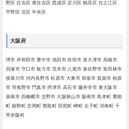
野区
住吉区
東住吉区
西成区
淀川区
鶴見区
住之江区
平野区
北区
中央区
大阪府
堺市
岸和田市
豊中市
池田市
吹田市
泉大津市
高槻市
貝塚市
守口市
枚方市
茨木市
八尾市
泉佐野市
富田林市
寝屋川市
河内長野市
松原市
大東市
和泉市
箕面市
柏原
市
羽曳野市
門真市
摂津市
高石市
藤井寺市
東大阪市
泉南市
四條畷市
交野市
大阪狭山市
阪南市
島本町
豊能
町
能勢町
忠岡町
熊取町
田尻町
岬町
太子町
河南町
千
早赤阪村