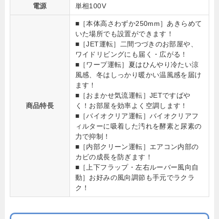
電源
単相100V
■［本体高さわずか250mm］あきらめて
いた場所でも設置ができます！
■［JET運転］二間つづきのお部屋や、
ワイドリビングにも届く・広がる！
■［ワープ運転］夏はひんやり冷たい涼
風感、冬はしっかり暖かい温風感を届け
ます！
■［おまかせ気流運転］JETですばや
商品特長
く！お部屋を効率よく空調します！
■［バイオクリア運転］バイオクリアフ
ィルターに吸着した汚れを酵素と尿素の
力で抑制！
■［内部クリーン運転］エアコン内部の
カビの成長を防ぎます！
■［上下フラップ・左右ルーバー風向自
動］お好みの風向調節も手元でラクラ
ク！