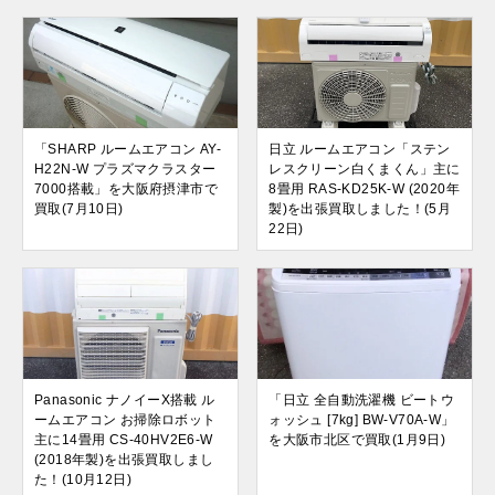
「SHARP ルームエアコン AY-
日立 ルームエアコン「ステン
H22N-W プラズマクラスター
レスクリーン白くまくん」主に
7000搭載」を大阪府摂津市で
8畳用 RAS-KD25K-W (2020年
買取(7月10日)
製)を出張買取しました！(5月
22日)
Panasonic ナノイーX搭載 ル
「日立 全自動洗濯機 ビートウ
ームエアコン お掃除ロボット
ォッシュ [7kg] BW-V70A-W」
主に14畳用 CS-40HV2E6-W
を大阪市北区で買取(1月9日)
(2018年製)を出張買取しまし
た！(10月12日)