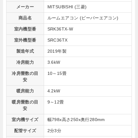
メーカー
MITSUBISHI (三菱)
商品名
ルームエアコン (ビーバーエアコン)
室内機型番
SRK36TX-W
室外機型番
SRC36TX
製造年式
2019年製
冷房能力
3.6kW
冷房畳数の目
10～15畳
安
暖房能力
4.2kW
暖房畳数の目
9～12畳
安
室内機サイズ
幅798x高さ250x奥行280mm
配管サイズ
2分3分