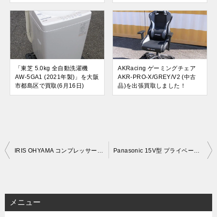
「東芝 5.0kg 全自動洗濯機
AKRacing ゲーミングチェア
AW-5GA1 (2021年製)」を大阪
AKR-PRO-X/GREY/V2 (中古
市都島区で買取(6月16日)
品)を出張買取しました！
投
IRIS OHYAMA コンプレッサー式 衣類乾燥除湿機 DCE-6515 (2020年製)を出張買取しました！
Panasonic 15V型 プライベートビエラ 防水テレビ UN-15LD12H (新品未使用)を出張買取しました！
稿
ナ
ビ
メニュー
ゲ