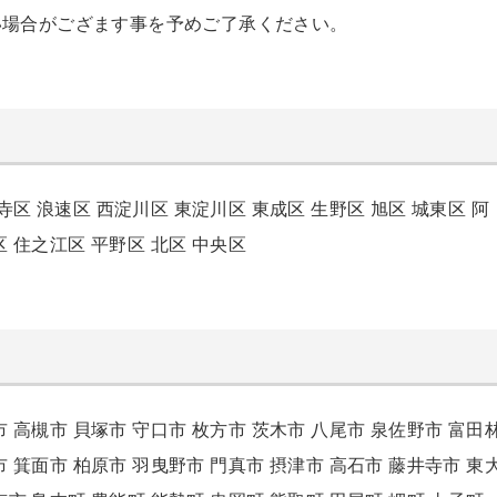
い場合がござます事を予めご了承ください。
寺区
浪速区
西淀川区
東淀川区
東成区
生野区
旭区
城東区
阿
区
住之江区
平野区
北区
中央区
市
高槻市
貝塚市
守口市
枚方市
茨木市
八尾市
泉佐野市
富田
市
箕面市
柏原市
羽曳野市
門真市
摂津市
高石市
藤井寺市
東