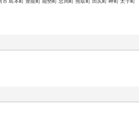
南市
島本町
豊能町
能勢町
忠岡町
熊取町
田尻町
岬町
太子町