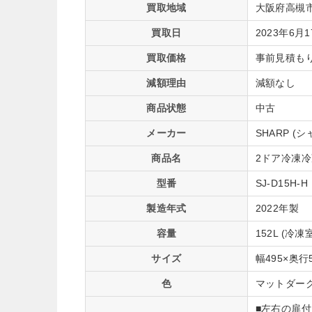
買取地域
大阪府高槻
買取日
2023年6月
買取価格
事前見積も
減額理由
減額なし
商品状態
中古
メーカー
SHARP (シ
商品名
2ドア冷凍
型番
SJ-D15H-H
製造年式
2022年製
容量
152L (冷凍
サイズ
幅495×奥行
色
マットダー
■左右の扉