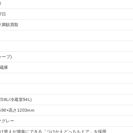
市
17日
り満額買取
ャープ)
冷蔵庫
室58L/冷蔵室94L)
598×高さ1203mm
クグレー
付け替えが簡単にできる「つけかえどっちもドア」を採用