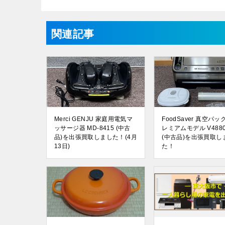
関連記事
Merci GENJU 家庭用電気マ
FoodSaver 真空パッ
ッサージ器 MD-8415 (中古
レミアムモデル V4880
品)を出張買取しました！(4月
(中古品)を出張買取し
13日)
た！