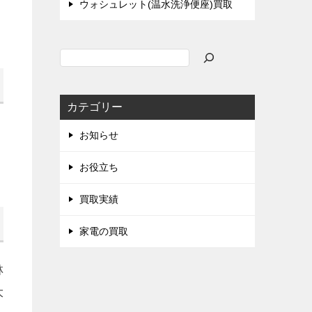
ウォシュレット(温水洗浄便座)買取
検
索
カテゴリー
お知らせ
お役立ち
買取実績
家電の買取
林
大