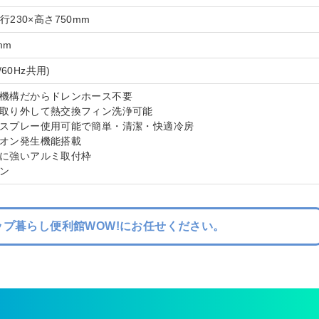
奥行230×高さ750mm
mm
z/60Hz共用)
ン機構だからドレンホース不要
ル取り外して熱交換フィン洗浄可能
浄スプレー使用可能で簡単・清潔・快適冷房
イオン発生機能搭載
びに強いアルミ取付枠
ン
プ暮らし便利館WOW!にお任せください。