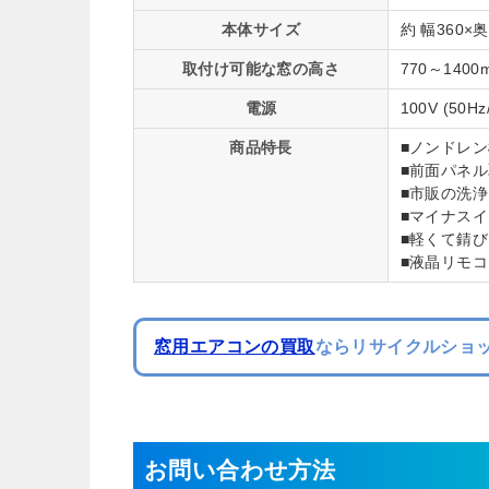
本体サイズ
約 幅360×
取付け可能な窓の高さ
770～1400
電源
100V (50H
商品特長
■ノンドレ
■前面パネ
■市販の洗
■マイナス
■軽くて錆
■液晶リモコ
窓用エアコンの買取
ならリサイクルショッ
お問い合わせ方法