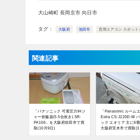
大山崎町
長岡京市
向日市
タグ
大阪府
池田市
窓用エアコン スポット
関連記事
「パナソニック 可変圧力IHジ
「Panasonic ルー
ャー炊飯器(5.5合炊き) SR-
Eolia CS-J220D-W
PA106」を大阪府吹田市で買
ック エオリア 主に6
取(10月9日)
大阪府茨木市で買取(3