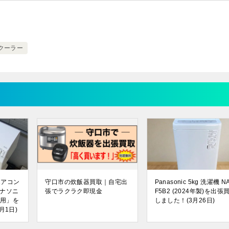
クーラー
ムエアコン
守口市の炊飯器買取｜自宅出
Panasonic 5kg 洗濯機 NA
 パナソニ
張でラクラク即現金
F5B2 (2024年製)を出張
畳用」を
しました！(3月26日)
月1日)