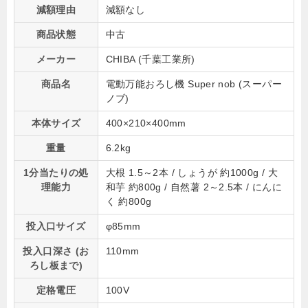
減額理由
減額なし
商品状態
中古
メーカー
CHIBA (千葉工業所)
商品名
電動万能おろし機 Super nob (スーパー
ノブ)
本体サイズ
400×210×400mm
重量
6.2kg
1分当たりの処
大根 1.5～2本 / しょうが 約1000g / 大
理能力
和芋 約800g / 自然薯 2～2.5本 / にんに
く 約800g
投入口サイズ
φ85mm
投入口深さ (お
110mm
ろし板まで)
定格電圧
100V