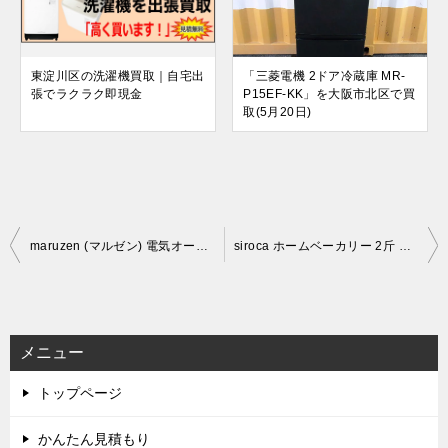
東淀川区の洗濯機買取｜自宅出
「三菱電機 2ドア冷蔵庫 MR-
張でラクラク即現金
P15EF-KK」を大阪市北区で買
取(5月20日)
投
maruzen (マルゼン) 電気オートリフトフライヤー MEF-3TALE (2021年製)を出張買取しました。(9月8日)
siroca ホームベーカリー 2斤 SHB-712-TS (新品/未使用)を出張買取しました。(9月9日)
稿
ナ
ビ
メニュー
ゲ
トップページ
ー
シ
かんたん見積もり