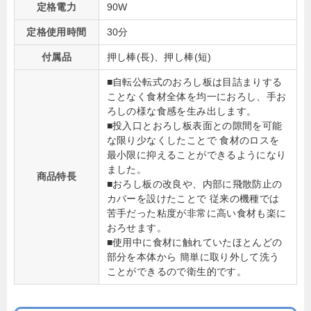
定格電力
90W
定格使用時間
30分
付属品
押し棒(長)、押し棒(短)
■自転公転式のおろし板は目詰まりする
ことなく食材全体を均一におろし、手お
ろしの様な食感を生み出します。
■投入口とおろし板表面との隙間を可能
な限り少なくしたことで 食材のロスを
最小限に抑えることができるようになり
ました。
商品特長
■おろし板の改良や、内部に飛散防止の
カバーを設けたことで 従来の機種では
苦手だった粘度が非常に高い食材も楽に
おろせます。
■使用中に食材に触れていたほとんどの
部分を本体から 簡単に取り外して洗う
ことができるので衛生的です。