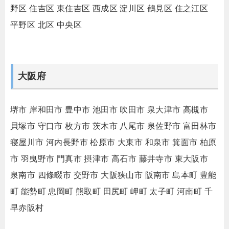
野区
住吉区
東住吉区
西成区
淀川区
鶴見区
住之江区
平野区
北区
中央区
大阪府
堺市
岸和田市
豊中市
池田市
吹田市
泉大津市
高槻市
貝塚市
守口市
枚方市
茨木市
八尾市
泉佐野市
富田林市
寝屋川市
河内長野市
松原市
大東市
和泉市
箕面市
柏原
市
羽曳野市
門真市
摂津市
高石市
藤井寺市
東大阪市
泉南市
四條畷市
交野市
大阪狭山市
阪南市
島本町
豊能
町
能勢町
忠岡町
熊取町
田尻町
岬町
太子町
河南町
千
早赤阪村