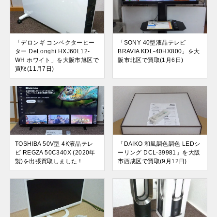
「デロンギ コンベクターヒー
「SONY 40型液晶テレビ
ター DeLonghi HXJ60L12-
BRAVIA KDL-40HX800」を大
WH ホワイト」を大阪市旭区で
阪市北区で買取(1月6日)
買取(11月7日)
TOSHIBA 50V型 4K液晶テレ
「DAIKO 和風調色調色 LEDシ
ビ REGZA 50C340X (2020年
ーリング DCL-39981」を大阪
製)を出張買取しました！
市西成区で買取(9月12日)