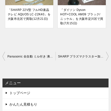
「SHARP 22V型 フルHD液晶
「ダイソン Dyson
テレビ AQUOS LC-22K40」を
HOT+COOL AM09 ブラック/
大阪市北区で買取(12月21日)
ニッケル」を大阪市淀川区で買
取(7月15日)
投
Panasonic 全自動 ミル付き 沸騰浄水コーヒーメーカー NC-A57-K (2021年製)を出張買取しました。
SHARP プラズマクラスター加湿器 ～24畳用 HV-T75-W (2024年製)を出張買取しました。
稿
ナ
ビ
メニュー
ゲ
トップページ
ー
シ
かんたん見積もり