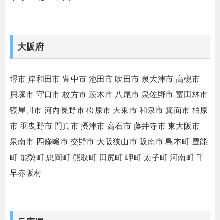
大阪府
堺市
岸和田市
豊中市
池田市
吹田市
泉大津市
高槻市
貝塚市
守口市
枚方市
茨木市
八尾市
泉佐野市
富田林市
寝屋川市
河内長野市
松原市
大東市
和泉市
箕面市
柏原
市
羽曳野市
門真市
摂津市
高石市
藤井寺市
東大阪市
泉南市
四條畷市
交野市
大阪狭山市
阪南市
島本町
豊能
町
能勢町
忠岡町
熊取町
田尻町
岬町
太子町
河南町
千
早赤阪村