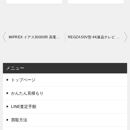
投
IMPREX イアス30000R 高電位治療器を出張買取しました！(5月10日)
REGZA 50V型 4K液晶テレビ レグザ 50C350M (新品/未使用)を出張買取しました！(5月25日)
稿
ナ
ビ
メニュー
ゲ
トップページ
ー
シ
かんたん見積もり
ョ
LINE査定手順
ン
買取方法