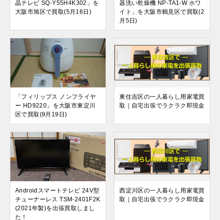
晶テレビ SQ-Y55H4K302」を
器洗い乾燥機 NP-TA1-W ホワ
大阪市旭区で買取(5月16日)
イト」を大阪市鶴見区で買取(2
月5日)
「フィリップス ノンフライヤ
東住吉区の一人暮らし用家電買
ー HD9220」を大阪市東淀川
取｜自宅出張でラクラク即現金
区で買取(9月19日)
Androidスマートテレビ 24V型
西淀川区の一人暮らし用家電買
チューナーレス TSM-2401F2K
取｜自宅出張でラクラク即現金
(2021年製)を出張買取しまし
た！