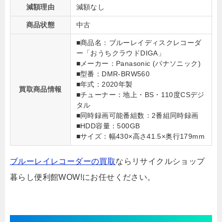
減額理由
減額なし
商品状態
中古
■商品名：ブルーレイディスクレコーダ
ー「おうちクラウドDIGA」
■メーカー：Panasonic (パナソニック)
■型番：DMR-BRW560
■年式：2020年製
買取商品情報
■チューナー：地上・BS・110度CSデジ
タル
■同時録画可能番組数：2番組同時録画
■HDD容量：500GB
■サイズ：幅430×高さ41.5×奥行179mm
ブルーレイレコーダーの買取
ならリサイクルショップ
暮らし便利館WOW!にお任せください。