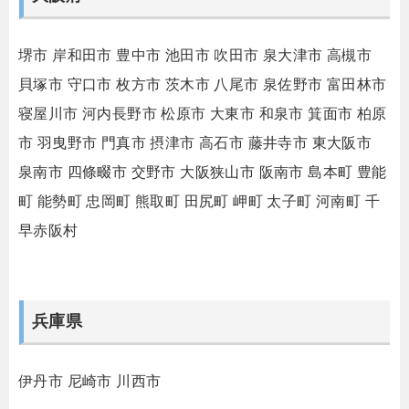
堺市
岸和田市
豊中市
池田市
吹田市
泉大津市
高槻市
貝塚市
守口市
枚方市
茨木市
八尾市
泉佐野市
富田林市
寝屋川市
河内長野市
松原市
大東市
和泉市
箕面市
柏原
市
羽曳野市
門真市
摂津市
高石市
藤井寺市
東大阪市
泉南市
四條畷市
交野市
大阪狭山市
阪南市
島本町
豊能
町
能勢町
忠岡町
熊取町
田尻町
岬町
太子町
河南町
千
早赤阪村
兵庫県
伊丹市
尼崎市
川西市