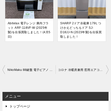
Abitelax 電子レンジ 庫内フラ
SHARP 2ドア冷蔵庫 179L つ
ット ARF-118VF-W (2025年
けかえどっちもドア SJ-
製)を出張買取しました！(4月5
D18JJ-N (2023年製)を出張買
日)
取しました！
投
NikoMaku 88鍵盤 電子ピアノ 充電式コードレス SWAN 88KEY (中古品)を出張買取しました！(6月19日)
コロナ 冷暖房兼用 窓用エアコン (ウインドヒーポン) CWH-A1821 (2021年製)
稿
ナ
ビ
メニュー
ゲ
トップページ
ー