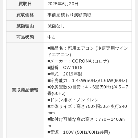
買取日
2025年6月20日
買取価格
事前見積もり満額買取
減額理由
減額なし
商品状態
中古
■商品名：窓用エアコン (冷房専用ウイン
ドエアコン)
■メーカー：CORONA (コロナ)
■型番：CW-1619
■年式：2019年製
■冷房能力：1.4kW(50Hz)/1.6kW(60Hz)
■冷房畳数の目安：4～6畳(50Hz)/4.5～7
買取商品情報
畳(60Hz)
■ドレン排水：ノンドレン
■本体サイズ：高さ750×幅335×奥行240
mm
■取付け可能な窓の高さ：770～1400m
m
■電源：100V (50Hz/60Hz共用)