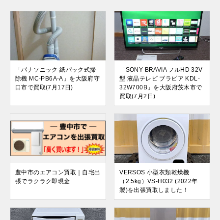
「パナソニック 紙パック式掃
「SONY BRAVIA フルHD 32V
除機 MC-PB6A-A」を大阪府守
型 液晶テレビ ブラビア KDL-
口市で買取(7月17日)
32W700B」を大阪府茨木市で
買取(7月2日)
豊中市のエアコン買取｜自宅出
VERSOS 小型衣類乾燥機
張でラクラク即現金
（2.5kg）VS-H032 (2022年
製)を出張買取しました！