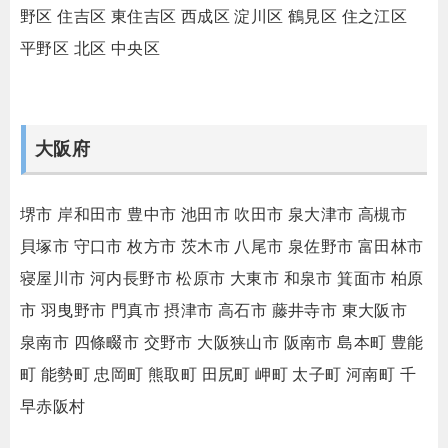
野区
住吉区
東住吉区
西成区
淀川区
鶴見区
住之江区
平野区
北区
中央区
大阪府
堺市
岸和田市
豊中市
池田市
吹田市
泉大津市
高槻市
貝塚市
守口市
枚方市
茨木市
八尾市
泉佐野市
富田林市
寝屋川市
河内長野市
松原市
大東市
和泉市
箕面市
柏原
市
羽曳野市
門真市
摂津市
高石市
藤井寺市
東大阪市
泉南市
四條畷市
交野市
大阪狭山市
阪南市
島本町
豊能
町
能勢町
忠岡町
熊取町
田尻町
岬町
太子町
河南町
千
早赤阪村