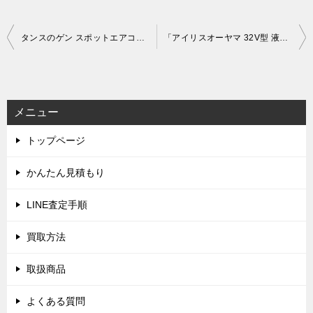
投
タンスのゲン スポットエアコン QL03 (2023年製)を出張買取しました！(8月21日)
「アイリスオーヤマ 32V型 液晶テレビ 32WB10PB (2023年製)」を出張買取させていただきました。
稿
ナ
ビ
メニュー
ゲ
トップページ
ー
シ
かんたん見積もり
ョ
LINE査定手順
ン
買取方法
取扱商品
よくある質問