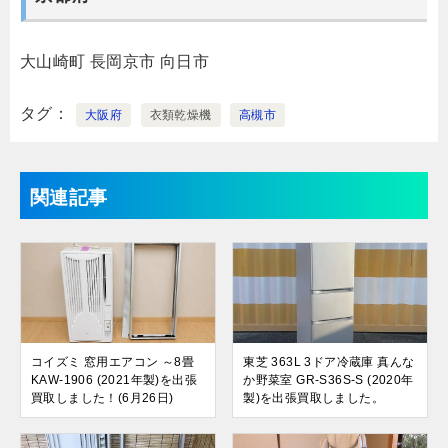
大山崎町
長岡京市
向日市
タグ
大阪府
衣類乾燥機
高槻市
関連記事
コイズミ 窓用エアコン ～8畳
東芝 363L 3ドア冷蔵庫 真んな
KAW-1906 (2021年製)を出張
か野菜室 GR-S36S-S (2020年
買取しました！(6月26日)
製)を出張買取しました。