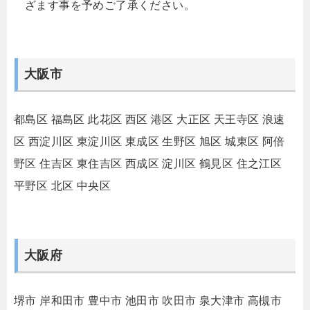
ざます事を予めご了承ください。
大阪市
都島区
福島区
此花区
西区
港区
大正区
天王寺区
浪速
区
西淀川区
東淀川区
東成区
生野区
旭区
城東区
阿倍
野区
住吉区
東住吉区
西成区
淀川区
鶴見区
住之江区
平野区
北区
中央区
大阪府
堺市
岸和田市
豊中市
池田市
吹田市
泉大津市
高槻市