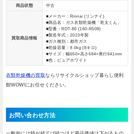
商品状態
中古
■メーカー：Rinnai (リンナイ)
■商品名：ガス衣類乾燥機「乾太くん」
■型番：RDT-80 (160-R508)
■製造年式：2023年製
買取商品情報
■ガス種別：都市ガス
■乾燥容量：8.0kg (8キロ)
■サイズ：幅650×高さ684×奥行641mm
■色：ピュアホワイト
衣類乾燥機の買取
ならリサイクルショップ暮らし便利
館WOW!にお任せください。
お問い合わせ方法
一般的には時が経てば経つほど商品価値は下がるもの