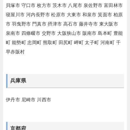
貝塚市
守口市
枚方市
茨木市
八尾市
泉佐野市
富田林市
寝屋川市
河内長野市
松原市
大東市
和泉市
箕面市
柏原
市
羽曳野市
門真市
摂津市
高石市
藤井寺市
東大阪市
泉南市
四條畷市
交野市
大阪狭山市
阪南市
島本町
豊能
町
能勢町
忠岡町
熊取町
田尻町
岬町
太子町
河南町
千
早赤阪村
兵庫県
伊丹市
尼崎市
川西市
京都府