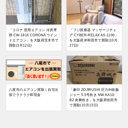
「コロナ 窓用エアコン 冷房専
「フジ医療器 マッサージチェ
用 CW-1816 CORONA ウイン
ア CYBER-RELAX AS-1100」
ドエアコン」を大阪府茨木市で
を大阪府岸和田市で買取(10月
買取(3月12日)
27日)
八尾市のエアコン買取｜自宅出
「象印 ZOJIRUSHI 圧力IH炊飯
張でラクラク即現金
ジャー 5.5号炊き NW-KA10-
BZ 炎舞炊き」を大阪府吹田市
で買取(10月13日)