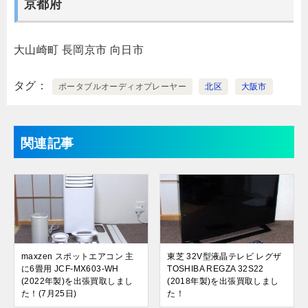
京都府
大山崎町
長岡京市
向日市
タグ
ポータブルオーディオプレーヤー
北区
大阪市
関連記事
maxzen スポットエアコン 主
東芝 32V型液晶テレビ レグザ
に6畳用 JCF-MX603-WH
TOSHIBA REGZA 32S22
(2022年製)を出張買取しまし
(2018年製)を出張買取しまし
た！(7月25日)
た！