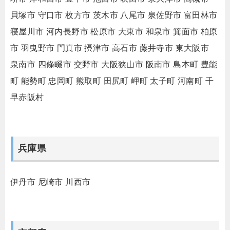
貝塚市
守口市
枚方市
茨木市
八尾市
泉佐野市
富田林市
寝屋川市
河内長野市
松原市
大東市
和泉市
箕面市
柏原
市
羽曳野市
門真市
摂津市
高石市
藤井寺市
東大阪市
泉南市
四條畷市
交野市
大阪狭山市
阪南市
島本町
豊能
町
能勢町
忠岡町
熊取町
田尻町
岬町
太子町
河南町
千
早赤阪村
兵庫県
伊丹市
尼崎市
川西市