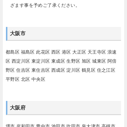
ざます事を予めご了承ください。
大阪市
都島区
福島区
此花区
西区
港区
大正区
天王寺区
浪速
区
西淀川区
東淀川区
東成区
生野区
旭区
城東区
阿倍
野区
住吉区
東住吉区
西成区
淀川区
鶴見区
住之江区
平野区
北区
中央区
大阪府
堺市
岸和田市
豊中市
池田市
吹田市
泉大津市
高槻市