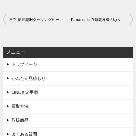
投
日立 据置型IHクッキングヒーター ラク旨グリル HT-33AG (2022年製)を出張買取しました！(8月30日)
Panasonic 衣類乾燥機 6kgタイプ NH-D603 (2024年製)を出張買取しました！(9月10日)
稿
ナ
ビ
メニュー
ゲ
トップページ
ー
シ
かんたん見積もり
ョ
LINE査定手順
ン
買取方法
取扱商品
よくある質問