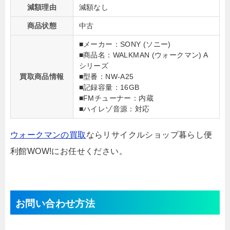
減額理由
減額なし
商品状態
中古
■メーカー：SONY (ソニー)
■商品名：WALKMAN (ウォークマン) A
シリーズ
買取商品情報
■型番：NW-A25
■記録容量：16GB
■FMチューナー：内蔵
■ハイレゾ音源：対応
ウォークマンの買取
ならリサイクルショップ暮らし便
利館WOW!にお任せください。
お問い合わせ方法