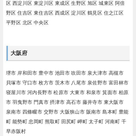
区
西淀川区
東淀川区
東成区
生野区
旭区
城東区
阿倍
野区
住吉区
東住吉区
西成区
淀川区
鶴見区
住之江区
平野区
北区
中央区
大阪府
堺市
岸和田市
豊中市
池田市
吹田市
泉大津市
高槻市
貝塚市
守口市
枚方市
茨木市
八尾市
泉佐野市
富田林市
寝屋川市
河内長野市
松原市
大東市
和泉市
箕面市
柏原
市
羽曳野市
門真市
摂津市
高石市
藤井寺市
東大阪市
泉南市
四條畷市
交野市
大阪狭山市
阪南市
島本町
豊能
町
能勢町
忠岡町
熊取町
田尻町
岬町
太子町
河南町
千
早赤阪村