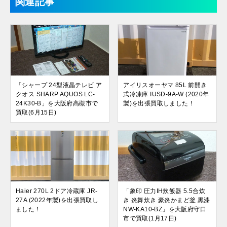
関連記事
「シャープ 24型液晶テレビ ア
アイリスオーヤマ 85L 前開き
クオス SHARP AQUOS LC-
式冷凍庫 IUSD-9A-W (2020年
24K30-B」を大阪府高槻市で
製)を出張買取しました！
買取(6月15日)
Haier 270L 2ドア冷蔵庫 JR-
「象印 圧力IH炊飯器 5.5合炊
27A (2022年製)を出張買取し
き 炎舞炊き 豪炎かまど釜 黒漆
ました！
NW-KA10-BZ」を大阪府守口
市で買取(1月17日)