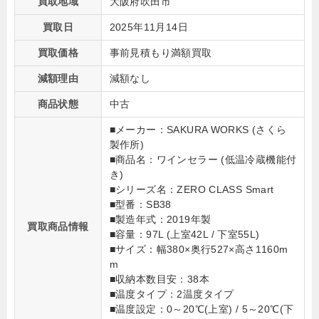
買取地域
大阪府吹田市
買取日
2025年11月14日
買取価格
事前見積もり満額買取
減額理由
減額なし
商品状態
中古
■メーカー：SAKURA WORKS (さくら
製作所)
■商品名：ワインセラー (低温冷蔵機能付
き)
■シリーズ名：ZERO CLASS Smart
■型番：SB38
■製造年式：2019年製
買取商品情報
■容量：97L (上室42L / 下室55L)
■サイズ：幅380×奥行527×高さ1160m
m
■収納本数目安：38本
■温度タイプ：2温度タイプ
■温度設定：0～20℃(上室) / 5～20℃(下