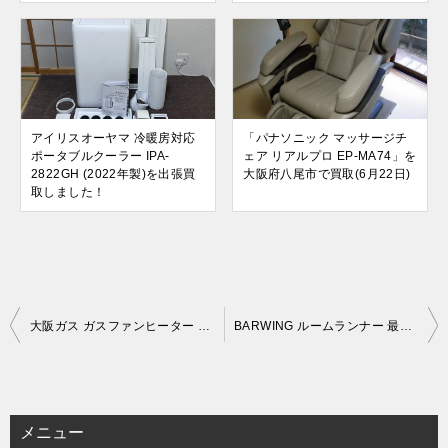
アイリスオーヤマ 冷暖房対応
「パナソニック マッサージチ
ポータブルクーラー IPA-
ェア リアルプロ EP-MA74」を
2822GH (2022年製)を出張買
大阪府八尾市で買取(6月22日)
取しました！
投
大阪ガス ガスファンヒーター ～15畳用 140-6123 (2022年製)を出張買取しました！(11月12日)
BARWING ルームランナー 最高速度10km/h BW-CW ホワイト (2025年製)を出張買取しました！(11月16日)
稿
ナ
ビ
メニュー