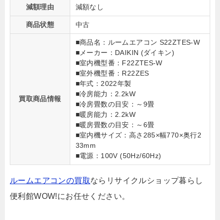
減額理由
減額なし
商品状態
中古
■商品名：ルームエアコン S22ZTES-W
■メーカー：DAIKIN (ダイキン)
■室内機型番：F22ZTES-W
■室外機型番：R22ZES
■年式：2022年製
■冷房能力：2.2kW
買取商品情報
■冷房畳数の目安：～9畳
■暖房能力：2.2kW
■暖房畳数の目安：～6畳
■室内機サイズ：高さ285×幅770×奥行2
33mm
■電源：100V (50Hz/60Hz)
ルームエアコンの買取
ならリサイクルショップ暮らし
便利館WOW!にお任せください。