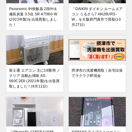
Panasonic IH炊飯器 2段IH＆
「DAIKIN ダイキン ルームエア
備長炭釜 3.5合 SR-KT060-W
コン うるさら7 AN28URS-
(2022年製)を出張買取しまし
W」を大阪府門真市で買取(10
た！
月27日)
富士通 エアコン 主に18畳用 ノ
摂津市の洗濯機買取｜自宅出張
クリア 自動お掃除 AS-
でラクラク即現金
560C2E8 (2021年製)を出張買
取しました！(6月11日)
「iPhone6s 128GB A1688
YAMAHA ライブストリーミン