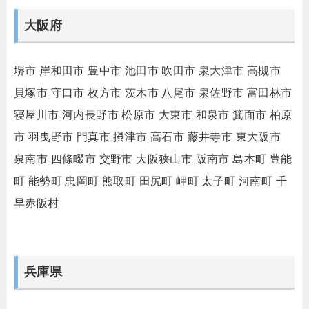
大阪府
堺市
岸和田市
豊中市
池田市
吹田市
泉大津市
高槻市
貝塚市
守口市
枚方市
茨木市
八尾市
泉佐野市
富田林市
寝屋川市
河内長野市
松原市
大東市
和泉市
箕面市
柏原
市
羽曳野市
門真市
摂津市
高石市
藤井寺市
東大阪市
泉南市
四條畷市
交野市
大阪狭山市
阪南市
島本町
豊能
町
能勢町
忠岡町
熊取町
田尻町
岬町
太子町
河南町
千
早赤阪村
兵庫県