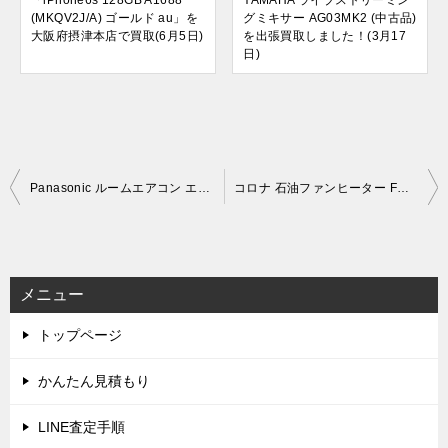
(MKQV2J/A) ゴールド au」を
グミキサー AG03MK2 (中古品)
大阪府摂津本店で買取(6月5日)
を出張買取しました！(3月17
日)
投
Panasonic ルームエアコン エオリア 2.2kW 主に6畳用 CS-222DFL-W (2022年製)を出張買取しました！(12月14日)
コロナ 石油ファンヒーター FH-VX4621BY (2021年製)を出張買取しました！(12月14日)
稿
ナ
ビ
メニュー
ゲ
トップページ
ー
シ
かんたん見積もり
ョ
LINE査定手順
ン