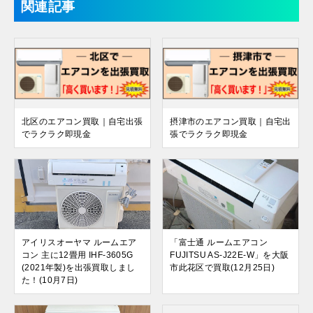
関連記事
北区のエアコン買取｜自宅出張
摂津市のエアコン買取｜自宅出
でラクラク即現金
張でラクラク即現金
アイリスオーヤマ ルームエア
「富士通 ルームエアコン
コン 主に12畳用 IHF-3605G
FUJITSU AS-J22E-W」を大阪
(2021年製)を出張買取しまし
市此花区で買取(12月25日)
た！(10月7日)