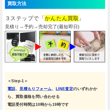
買取方法
３ステップで「
かんたん買取
」
見積り→予約→売却完了(最短即日)
＜Step-1＞
電話
、
見積もりフォーム
、
LINE査定
のいずれかか
ら、買取価格を問い合わせる
電話受付時間は10時から19時です