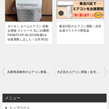
ダイキン ルームエアコン 自動
東淀川区のエアコン買取｜自宅
お掃除 ストリーマ 主に14畳用
出張でラクラク即現金
F40WTCXP-W (2019年製)を
出張買取しました！(1月30日)
投
兵庫県尼崎市のエアコン買取｜自宅出張でラクラク即現金
大正区のエアコン買取｜自宅出張でラクラク即現金
稿
ナ
ビ
メニュー
ゲ
トップページ