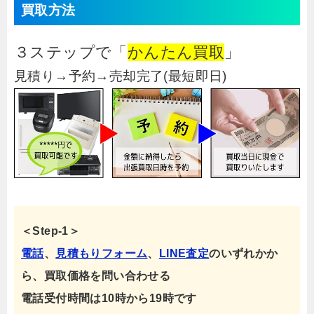
買取方法
３ステップで「
かんたん買取
」
見積り→予約→売却完了(最短即日)
＜Step-1＞
電話
、
見積もりフォーム
、
LINE査定
のいずれかか
ら、買取価格を問い合わせる
電話受付時間は10時から19時です