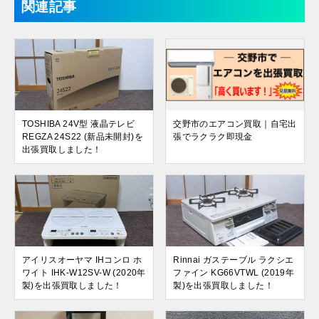
関連記事
TOSHIBA 24V型 液晶テレビ
交野市のエアコン買取｜自宅出
REGZA 24S22 (新品未開封)を
張でラクラク即現金
出張買取しました！
アイリスオーヤマ IHコンロ ホ
Rinnai ガステーブル ラクシエ
ワイト IHK-W12SV-W (2020年
ファイン KG66VTWL (2019年
製)を出張買取しました！
製)を出張買取しました！