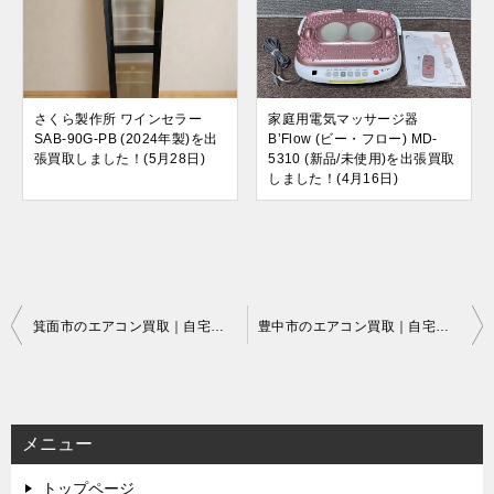
さくら製作所 ワインセラー
家庭用電気マッサージ器
SAB-90G-PB (2024年製)を出
B’Flow (ビー・フロー) MD-
張買取しました！(5月28日)
5310 (新品/未使用)を出張買取
しました！(4月16日)
投
箕面市のエアコン買取｜自宅出張でラクラク即現金
豊中市のエアコン買取｜自宅出張でラクラク即現金
稿
ナ
ビ
メニュー
ゲ
トップページ