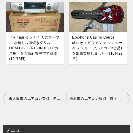
「Rinnai リンナイ ガステーブ
Epiphone Casino Coupe
ル 水無し片面焼きグリル
cherry エピフォン カジノ クー
DCM01BEL(RT33NJH) LPガ
ペ チェリー フルアコ (中古品)
ス用」を大阪府豊中市で買取
を出張買取しました！(10月22
(12月3日)
日)
投
東大阪市のエアコン買取｜自宅出張でラクラク即現金
松原市のエアコン買取｜自宅出張でラクラク即現金
稿
ナ
ビ
メニュー