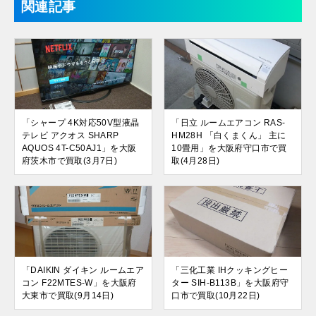
関連記事
「シャープ 4K対応50V型液晶
「日立 ルームエアコン RAS-
テレビ アクオス SHARP
HM28H 「白くまくん」 主に
AQUOS 4T-C50AJ1」を大阪
10畳用」を大阪府守口市で買
府茨木市で買取(3月7日)
取(4月28日)
「DAIKIN ダイキン ルームエア
「三化工業 IHクッキングヒー
コン F22MTES-W」を大阪府
ター SIH-B113B」を大阪府守
大東市で買取(9月14日)
口市で買取(10月22日)