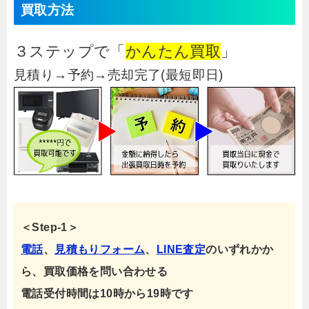
買取方法
３ステップで「
かんたん買取
」
見積り→予約→売却完了(最短即日)
＜Step-1＞
電話
、
見積もりフォーム
、
LINE査定
のいずれかか
ら、買取価格を問い合わせる
電話受付時間は10時から19時です