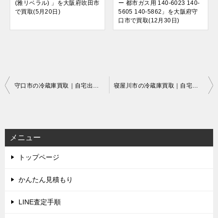
(雅リベラル) 」を大阪府吹田市
ー 都市ガス用 140-6023 140-
で買取(5月20日)
5605 140-5862」を大阪府守
口市で買取(12月30日)
投
守口市の冷蔵庫買取｜自宅出張でラクラク即現金
寝屋川市の冷蔵庫買取｜自宅出張でラクラク即現金
稿
ナ
ビ
メニュー
ゲ
トップページ
ー
シ
かんたん見積もり
ョ
LINE査定手順
ン