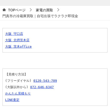
TOPページ
家電の買取
門真市の冷蔵庫買取｜自宅出張でラクラク即現金
大阪 守口店
大阪 北摂茨木店
大阪 茨木office
【見積り方法】
(フリーダイヤル) 
0120-543-709
(大阪以外から) 
072-646-6347
かんたん見積もり
LINE査定