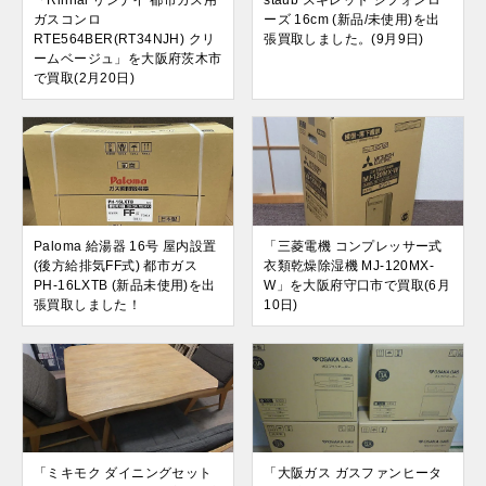
「Rinnai リンナイ 都市ガス用
staub スキレット シフォンロ
ガスコンロ
ーズ 16cm (新品/未使用)を出
RTE564BER(RT34NJH) クリ
張買取しました。(9月9日)
ームベージュ」を大阪府茨木市
で買取(2月20日)
Paloma 給湯器 16号 屋内設置
「三菱電機 コンプレッサー式
(後方給排気FF式) 都市ガス
衣類乾燥除湿機 MJ-120MX-
PH-16LXTB (新品未使用)を出
W」を大阪府守口市で買取(6月
張買取しました！
10日)
「ミキモク ダイニングセット
「大阪ガス ガスファンヒータ