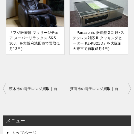
「フジ医療器 マッサージチェ
「Panasonic 据置型 2口 鉄･ス
ア スーパーリラックス SKS-
テンレス対応 IHクッキングヒ
30J」を大阪府池田市で買取(1
ーター KZ-KB21D」を大阪府
月13日)
大東市で買取(5月4日)
投
茨木市の電子レンジ買取｜自宅出張でラクラク即現金
箕面市の電子レンジ買取｜自宅出張でラクラク即現金
稿
ナ
ビ
メニュー
ゲ
トップページ