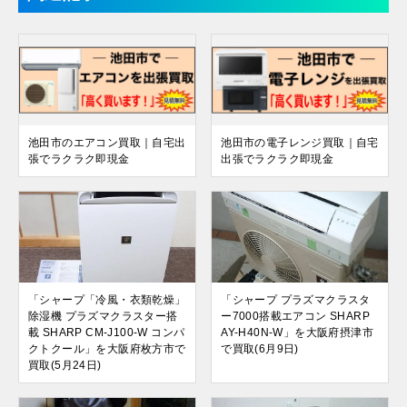
池田市のエアコン買取｜自宅出
池田市の電子レンジ買取｜自宅
張でラクラク即現金
出張でラクラク即現金
「シャープ「冷風・衣類乾燥」
「シャープ プラズマクラスタ
除湿機 プラズマクラスター搭
ー7000搭載エアコン SHARP
載 SHARP CM-J100-W コンパ
AY-H40N-W」を大阪府摂津市
クトクール」を大阪府枚方市で
で買取(6月9日)
買取(5月24日)