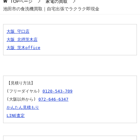
TOPページ
家電の買取
池田市の食洗機買取｜自宅出張でラクラク即現金
大阪 守口店
大阪 北摂茨木店
大阪 茨木office
【見積り方法】
(フリーダイヤル) 
0120-543-709
(大阪以外から) 
072-646-6347
かんたん見積もり
LINE査定