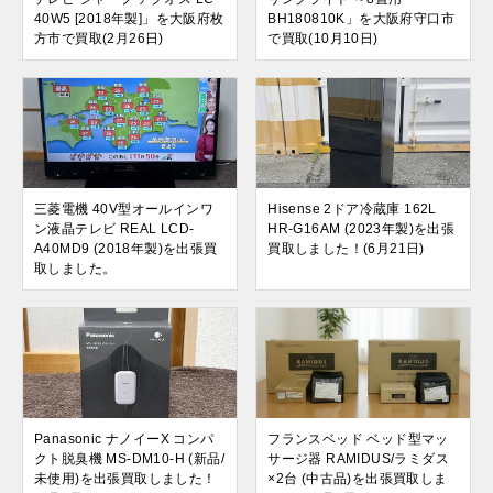
40W5 [2018年製]」を大阪府枚
BH180810K」を大阪府守口市
方市で買取(2月26日)
で買取(10月10日)
三菱電機 40V型オールインワ
Hisense 2ドア冷蔵庫 162L
ン液晶テレビ REAL LCD-
HR-G16AM (2023年製)を出張
A40MD9 (2018年製)を出張買
買取しました！(6月21日)
取しました。
Panasonic ナノイーX コンパ
フランスベッド ベッド型マッ
クト脱臭機 MS-DM10-H (新品/
サージ器 RAMIDUS/ラミダス
未使用)を出張買取しました！
×2台 (中古品)を出張買取しま