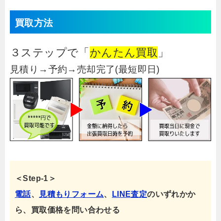
買取方法
３ステップで「
かんたん買取
」
見積り→予約→売却完了(最短即日)
＜Step-1＞
電話
、
見積もりフォーム
、
LINE査定
のいずれかか
ら、買取価格を問い合わせる