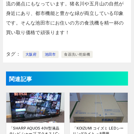
流の拠点にもなっています。猪名川や五月山の自然が
身近にあり、都市機能と豊かな緑が両立している印象
です。そんな池田市にお住いの方の食洗機を精一杯の
買い取り価格で頑張ります！
タグ
大阪府
池田市
食器洗い乾燥機
関連記事
「SHARP AQUOS 40V型液晶
「KOIZUMI コイズミ LEDシー
テレビ シャープ アクオス LC-
リングライト ～8畳用