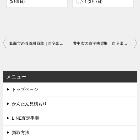
(5月9日)
した！(2月7日)
投
箕面市の食洗機買取｜自宅出張でラクラク即現金
豊中市の食洗機買取｜自宅出張でラクラク即現金
稿
ナ
ビ
メニュー
ゲ
トップページ
ー
シ
かんたん見積もり
ョ
LINE査定手順
ン
買取方法