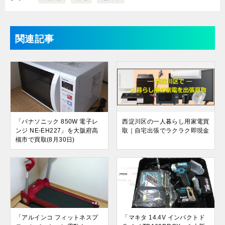
関連記事
「パナソニック 850W 電子レ
西淀川区の一人暮らし用家電買
ンジ NE-EH227」を大阪府高
取｜自宅出張でラクラク即現金
槻市で買取(8月30日)
「アルインコ フィットネスプ
「マキタ 14.4V インパクトド