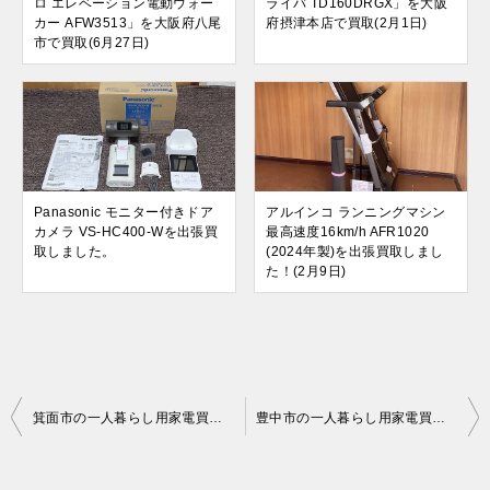
ロ エレベーション電動ウォー
ライバ TD160DRGX」を大阪
カー AFW3513」を大阪府八尾
府摂津本店で買取(2月1日)
市で買取(6月27日)
Panasonic モニター付きドア
アルインコ ランニングマシン
カメラ VS-HC400-Wを出張買
最高速度16km/h AFR1020
取しました。
(2024年製)を出張買取しまし
た！(2月9日)
投
箕面市の一人暮らし用家電買取｜自宅出張でラクラク即現金
豊中市の一人暮らし用家電買取｜自宅出張でラクラク即現金
稿
ナ