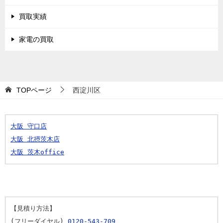
買取実績
家電の買取
TOPページ
西淀川区
大阪 守口店
大阪 北摂茨木店
大阪 茨木office
【見積り方法】
(フリーダイヤル) 
0120-543-709