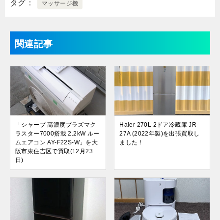
タグ
マッサージ機
関連記事
「シャープ 高濃度プラズマク
Haier 270L 2ドア冷蔵庫 JR-
ラスター7000搭載 2.2kW ルー
27A (2022年製)を出張買取し
ムエアコン AY-F22S-W」を大
ました！
阪市東住吉区で買取(12月23
日)