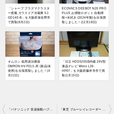
「シャープ プラズマクラスタ
ECOVACS DEEBOT N20 PRO
ー搭載 ガラスドア冷蔵庫 SJ-
PLUS お掃除ロボット 自動掃
GD14E-B」を大阪府泉佐野市
除+水拭き (2024年製)を出張買
で買取(8月2日)
取しました！(12月18日)
オムロン 低周波治療器
「日立 HDD320GB内蔵 26V型
OMRON HV-F013-JE (新品/未
液晶テレビ Wooo L26-
使用)を出張買取しました！(4
HP07」を大阪府藤井寺市で買
月22日)
取(1月15日)
投
「パナソニック 音波振動ハブラシ ドルツ オーラルケア EW-DE45-P、EW-DE25-W」を大阪府摂津本店で買取(3月30日)
「東芝 ブルーレイレコーダー D-Z510」を大阪府豊中市で買取(4月22日)