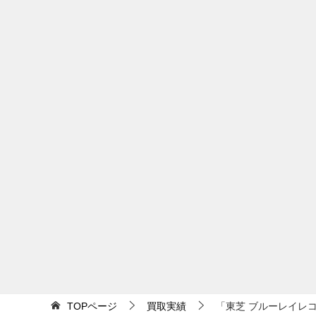
稿
ナ
ビ
ゲ
ー
シ
ョ
ン
TOPページ
買取実績
「東芝 ブルーレイレコー