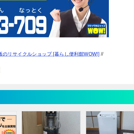
のリサイクルショップ [暮らし便利館WOW!]
//