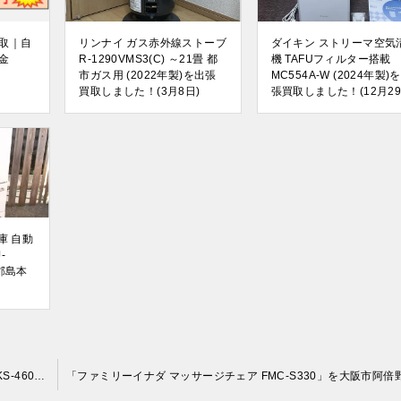
取｜自
リンナイ ガス赤外線ストーブ
ダイキン ストリーマ空気
金
R-1290VMS3(C) ～21畳 都
機 TAFUフィルター搭載
市ガス用 (2022年製)を出張
MC554A-W (2024年製)
買取しました！(3月8日)
張買取しました！(12月29
庫 自動
-
郡島本
「フジ医療器 マッサージチェア リラックスソリューション SKS-4600」を大阪府吹田市で買取(4月8日)