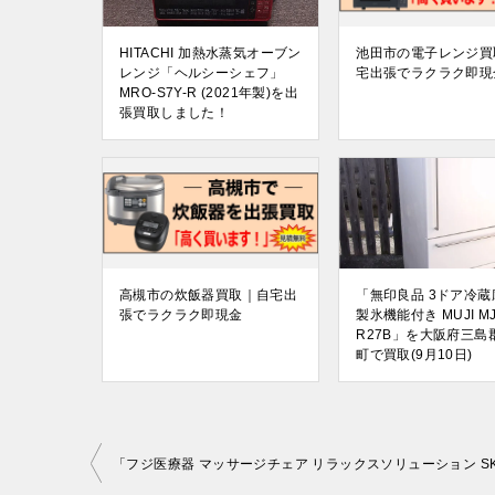
HITACHI 加熱水蒸気オーブン
池田市の電子レンジ買
レンジ「ヘルシーシェフ」
宅出張でラクラク即現
MRO-S7Y-R (2021年製)を出
張買取しました！
高槻市の炊飯器買取｜自宅出
「無印良品 3ドア冷蔵
張でラクラク即現金
製氷機能付き MUJI MJ
R27B」を大阪府三島
町で買取(9月10日)
投