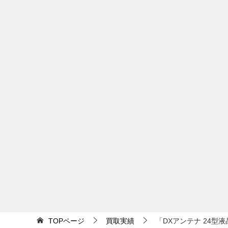
稿
ナ
ビ
ゲ
ー
シ
ョ
ン
TOPページ
買取実績
「DXアンテナ 24型液