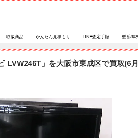
取扱商品
かんたん見積もり
LINE査定手順
型番/年
ビ LVW246T」を大阪市東成区で買取(6