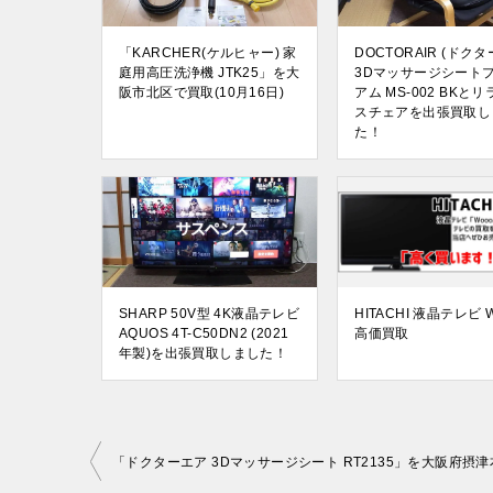
「KARCHER(ケルヒャー) 家
DOCTORAIR (ドク
庭用高圧洗浄機 JTK25」を大
3Dマッサージシート
阪市北区で買取(10月16日)
アム MS-002 BKと
スチェアを出張買取し
た！
SHARP 50V型 4K液晶テレビ
HITACHI 液晶テレビ 
AQUOS 4T-C50DN2 (2021
高価買取
年製)を出張買取しました！
投