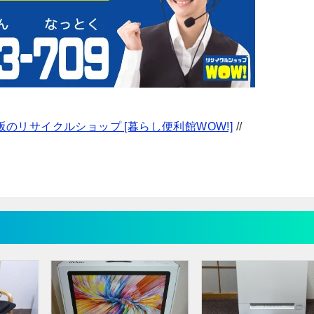
のリサイクルショップ [暮らし便利館WOW!]
//