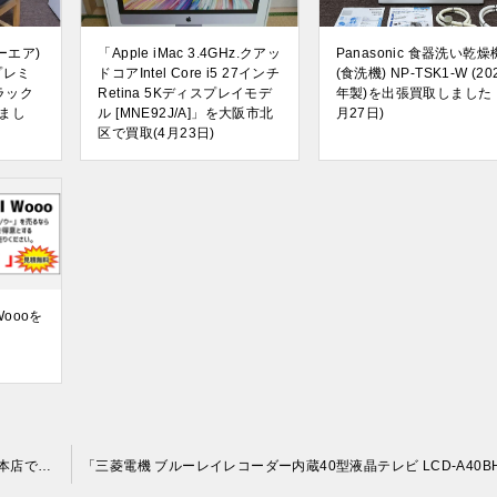
ターエア)
「Apple iMac 3.4GHz.クアッ
Panasonic 食器洗い乾燥
プレミ
ドコアIntel Core i5 27インチ
(食洗機) NP-TSK1-W (20
リラック
Retina 5Kディスプレイモデ
年製)を出張買取しました！
まし
ル [MNE92J/A]」を大阪市北
月27日)
区で買取(4月23日)
Woooを
「ドクターエア 3Dマッサージシート RT2135」を大阪府摂津本店で買取(6月26日)