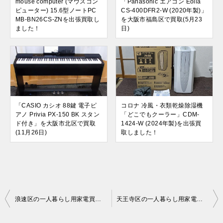
mouse computer (マウスコン
「Panasonic エアコン Eolia
ピューター) 15.6型ノートPC
CS-400DFR2-W (2020年製)」
MB-BN26CS-ZNを出張買取し
を大阪市福島区で買取(5月23
ました！
日)
「CASIO カシオ 88鍵 電子ピ
コロナ 冷風・衣類乾燥除湿機
アノ Privia PX-150 BK スタン
「どこでもクーラー」CDM-
ド付き」を大阪市北区で買取
1424-W (2024年製)を出張買
(11月26日)
取しました！
投
浪速区の一人暮らし用家電買取｜自宅出張でラクラク即現金
天王寺区の一人暮らし用家電買取｜自宅出張でラクラク即現金
稿