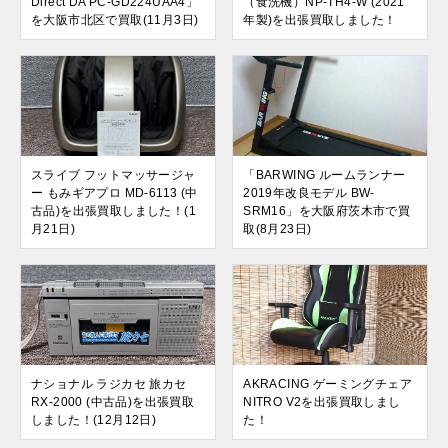
Direct DA PC-GD224UAA4」
（食洗機）NP-TH4-W (2021
を大阪市北区で買取(11月3日)
年製)を出張買取しました！
スライブ フットマッサージャ
「BARWING ルームランナー
ー もみギアプロ MD-6113 (中
2019年改良モデル BW-
古品)を出張買取しました！(1
SRM16」を大阪府茨木市で買
月21日)
取(8月23日)
ナショナル ラジカセ 旅カセ
AKRACING ゲーミングチェア
RX-2000 (中古品)を出張買取
NITRO V2を出張買取しまし
しました！(12月12日)
た！