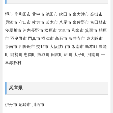
堺市
岸和田市
豊中市
池田市
吹田市
泉大津市
高槻市
貝塚市
守口市
枚方市
茨木市
八尾市
泉佐野市
富田林市
寝屋川市
河内長野市
松原市
大東市
和泉市
箕面市
柏原
市
羽曳野市
門真市
摂津市
高石市
藤井寺市
東大阪市
泉南市
四條畷市
交野市
大阪狭山市
阪南市
島本町
豊能
町
能勢町
忠岡町
熊取町
田尻町
岬町
太子町
河南町
千
早赤阪村
兵庫県
伊丹市
尼崎市
川西市