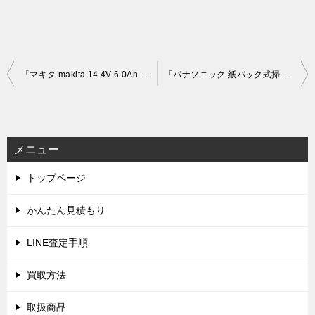
投
「マキタ makita 14.4V 6.0Ah 充電式インパクトドライバー TD160DRGXL」を大阪府中央区で買取(7月14日)
「パナソニック 紙パック式掃除機 MC-PB6A-A」を大阪府守口市で買取(7月17日)
稿
ナ
ビ
メニュー
ゲ
トップページ
ー
シ
かんたん見積もり
ョ
LINE査定手順
ン
買取方法
取扱商品