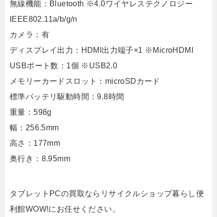
無線機能：Bluetooth ※4.0ワイヤレステクノロジー
IEEE802.11a/b/g/n
カメラ：有
ディスプレイ出力：HDMI出力端子×1 ※MicroHDMI
USBポート数：1個 ※USB2.0
メモリーカードスロット：microSDカード
標準バッテリ駆動時間：9.8時間
重量：598g
幅：256.5mm
高さ：177mm
奥行き：8.95mm
タブレットPCの買取ならリサイクルショップ暮らし便
利館WOW!にお任せください。