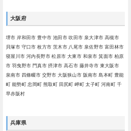
大阪府
堺市
岸和田市
豊中市
池田市
吹田市
泉大津市
高槻市
貝塚市
守口市
枚方市
茨木市
八尾市
泉佐野市
富田林市
寝屋川市
河内長野市
松原市
大東市
和泉市
箕面市
柏原
市
羽曳野市
門真市
摂津市
高石市
藤井寺市
東大阪市
泉南市
四條畷市
交野市
大阪狭山市
阪南市
島本町
豊能
町
能勢町
忠岡町
熊取町
田尻町
岬町
太子町
河南町
千
早赤阪村
兵庫県