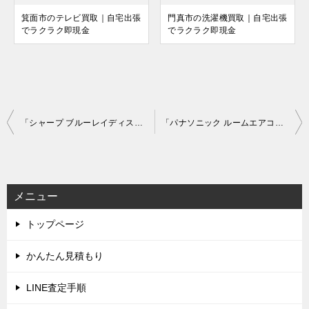
箕面市のテレビ買取｜自宅出張
門真市の洗濯機買取｜自宅出張
でラクラク即現金
でラクラク即現金
投
「シャープ ブルーレイディスクレコーダー 2B-C05BW1」を大阪府泉佐野市で買取(8月5日)
「パナソニック ルームエアコン 主に8畳用 CS-XS258C-W エオリア上位モデル」を大阪府寝屋川市で買取(8月6日)
稿
ナ
ビ
メニュー
ゲ
トップページ
ー
シ
かんたん見積もり
ョ
LINE査定手順
ン