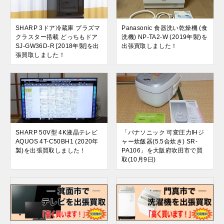
SHARP 3ドア冷蔵庫 プラズマ
Panasonic 食器洗い乾燥機 (食
クラスター搭載 どっちもドア
洗機) NP-TA2-W (2019年製)を
SJ-GW36D-R [2018年製]を出
出張買取しました！
張買取しました！
SHARP 50V型 4K液晶テレビ
「パナソニック 可変圧力IHジ
AQUOS 4T-C50BH1 (2020年
ャー炊飯器(5.5合炊き) SR-
製)を出張買取しました！
PA106」を大阪府吹田市で買
取(10月9日)