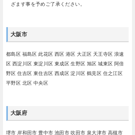
ざます事を予めご了承ください。
大阪市
都島区
福島区
此花区
西区
港区
大正区
天王寺区
浪速
区
西淀川区
東淀川区
東成区
生野区
旭区
城東区
阿倍
野区
住吉区
東住吉区
西成区
淀川区
鶴見区
住之江区
平野区
北区
中央区
大阪府
堺市
岸和田市
豊中市
池田市
吹田市
泉大津市
高槻市