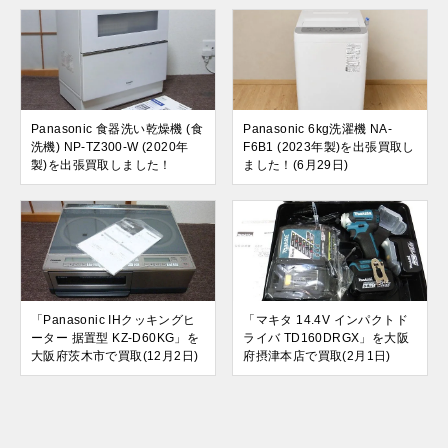
Panasonic 食器洗い乾燥機 (食
Panasonic 6kg洗濯機 NA-
洗機) NP-TZ300-W (2020年
F6B1 (2023年製)を出張買取し
製)を出張買取しました！
ました！(6月29日)
「Panasonic IHクッキングヒ
「マキタ 14.4V インパクトド
ーター 据置型 KZ-D60KG」を
ライバ TD160DRGX」を大阪
大阪府茨木市で買取(12月2日)
府摂津本店で買取(2月1日)