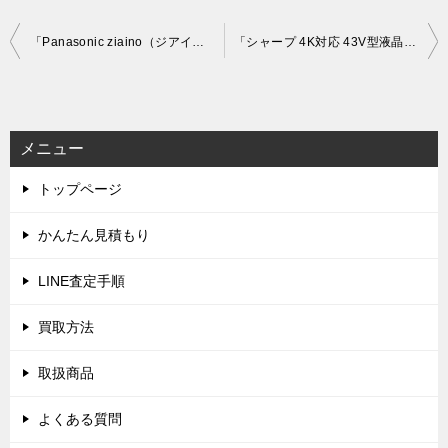
投
「Panasonic ziaino（ジアイーノ） 次亜塩素酸 空間除菌脱臭機 F-MC1000V」を大阪府高槻市で買取(8月4日)
「シャープ 4K対応 43V型液晶テレビ アクオス 4T-C43AM1」を大阪府泉佐野市で買取(8月5日)
稿
ナ
ビ
メニュー
ゲ
トップページ
ー
シ
かんたん見積もり
ョ
LINE査定手順
ン
買取方法
取扱商品
よくある質問