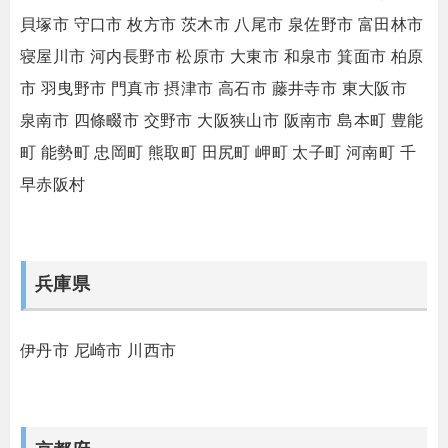
貝塚市
守口市
枚方市
茨木市
八尾市
泉佐野市
富田林市
寝屋川市
河内長野市
松原市
大東市
和泉市
箕面市
柏原
市
羽曳野市
門真市
摂津市
高石市
藤井寺市
東大阪市
泉南市
四條畷市
交野市
大阪狭山市
阪南市
島本町
豊能
町
能勢町
忠岡町
熊取町
田尻町
岬町
太子町
河南町
千
早赤阪村
兵庫県
伊丹市
尼崎市
川西市