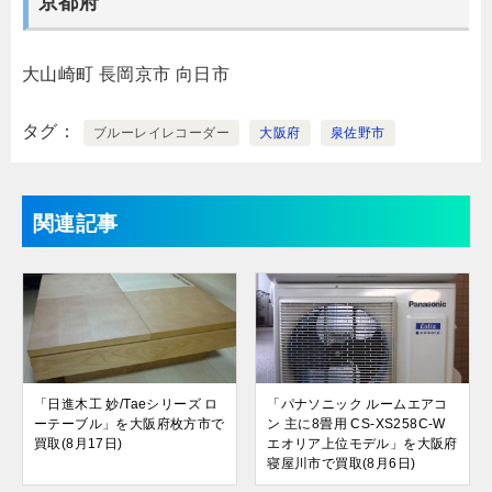
京都府
大山崎町
長岡京市
向日市
タグ
ブルーレイレコーダー
大阪府
泉佐野市
関連記事
「日進木工 妙/Taeシリーズ ロ
「パナソニック ルームエアコ
ーテーブル」を大阪府枚方市で
ン 主に8畳用 CS-XS258C-W
買取(8月17日)
エオリア上位モデル」を大阪府
寝屋川市で買取(8月6日)